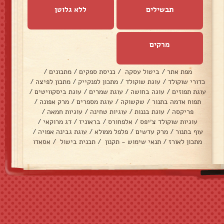
תבשילים
ללא גלוטן
מרקים
מפת אתר
/
ביטול עסקה
/
כניסת ספקים
/
מתכונים
/
כדורי שוקולד
/
עוגת שוקולד
/
מתכון לפנקייק
/
מתכון לפיצה
/
עוגת תפוזים
/
עוגה בחושה
/
עוגת שמרים
/
עוגת ביסקוויטים
/
תפוח אדמה בתנור
/
שקשוקה
/
עוגת מספרים
/
מרק אפונה
/
פריקסה
/
עוגת בננות
/
עוגיות טחינה
/
עוגיות חמאה
/
עוגיות שוקולד צ׳יפס
/
אלפחורס
/
בראוניז
/
דג מרוקאי
/
עוף בתנור
/
מרק עדשים
/
פלפל ממולא
/
עוגת גבינה אפויה
/
מתכון לאורז
/
תנאי שימוש - תקנון
/
תכנית בישול
/
אסאדו