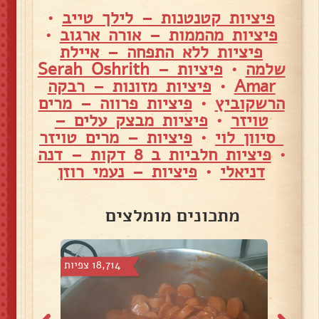
פיציות קטנטנות – לילך טייב
•
פיציות מהממות – אורה ארגוב
•
פיציות ללא התפחה – איילת
שלמה
•
פיציות – Serah Oshrith
Amar
•
פיציות מזונות – רבקה
הרשקוביץ
•
פיציות פרווה – מרים
טויזר
•
פיציות מבצק עלים –
סיוון לוי
•
פיציות – מרים טויזר
•
פיציות חלביות ב 8 דקות – דנה
דניאלי
•
פיציות – נעמי רוזן
מתכונים מומלצים
4 צפיות
18,714 צפיות