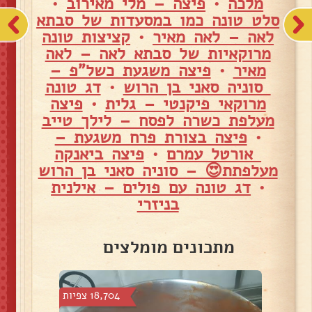
מלכה
•
פיצה – מלי מאירוב
•
סלט טונה כמו במסעדות של סבתא
לאה – לאה מאיר
•
קציצות טונה
מרוקאיות של סבתא לאה – לאה
מאיר
•
פיצה משגעת כשל"פ –
סוניה סאני בן הרוש
•
דג טונה
מרוקאי פיקנטי – גלית
•
פיצה
מעלפת כשרה לפסח – לילך טייב
•
פיצה בצורת פרח משגעת –
אורטל עמרם
•
פיצה ביאנקה
מעלפתת😍 – סוניה סאני בן הרוש
•
דג טונה עם פולים – אילנית
בניזרי
מתכונים מומלצים
 צפיות
18,704 צפיות