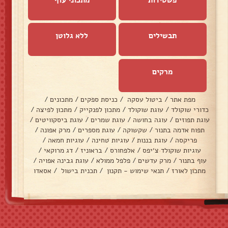
פשטידות
מתכוני עוף
תבשילים
ללא גלוטן
מרקים
מפת אתר
/
ביטול עסקה
/
כניסת ספקים
/
מתכונים
/
כדורי שוקולד
/
עוגת שוקולד
/
מתכון לפנקייק
/
מתכון לפיצה
/
עוגת תפוזים
/
עוגה בחושה
/
עוגת שמרים
/
עוגת ביסקוויטים
/
תפוח אדמה בתנור
/
שקשוקה
/
עוגת מספרים
/
מרק אפונה
/
פריקסה
/
עוגת בננות
/
עוגיות טחינה
/
עוגיות חמאה
/
עוגיות שוקולד צ׳יפס
/
אלפחורס
/
בראוניז
/
דג מרוקאי
/
עוף בתנור
/
מרק עדשים
/
פלפל ממולא
/
עוגת גבינה אפויה
/
מתכון לאורז
/
תנאי שימוש - תקנון
/
תכנית בישול
/
אסאדו