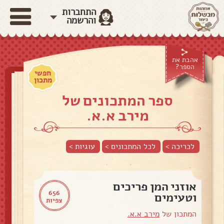
התחברות
והרשמה
אהבת את
הספר?
חפשי
מתכון
ספר המתכונים של
מירב א.א.
לכריכה >
לכל המתכונים >
עוגיות
>
אוזני המן פריכים
656
וטעימים
צפיות
המתכון של
מירב א.א.