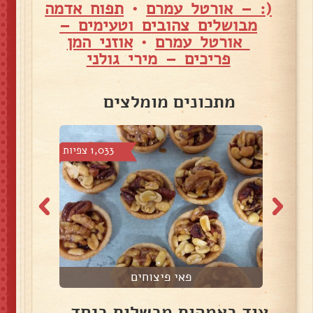
(: – אורטל עמרם
•
תפוח אדמה
מבושלים צהובים וטעימים –
אורטל עמרם
•
אוזני המן
פריכים – מירי גולני
מתכונים מומלצים
3 צפיות
1,033 צפיות
פאי פיצוחים
עוד באמהות מבשלות ביחד