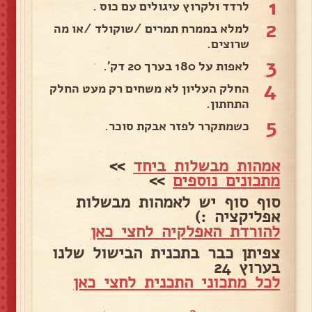
1
לרדד ולקרוץ עיגולים עם כוס .
2
למלא בממרח תמרים /שוקולד /או מה
שרוצים.
3
לאפות על 180 בערך 20 דק'.
4
החלק העליון לא משחים רק מעט החלק
התחתון.
5
כשמתקרר לפזר אבקת סוכר.
אמהות מבשלות ביחד
>>
מתכונים נוספים
>>
סוף סוף יש לאמהות מבשלות
אפליקציה :)
להורדת האפלקיה לחצי כאן
צפיתן כבר בתכנית הבישול שלנו
בערוץ 24
לכל מתכוני התכנית לחצי כאן