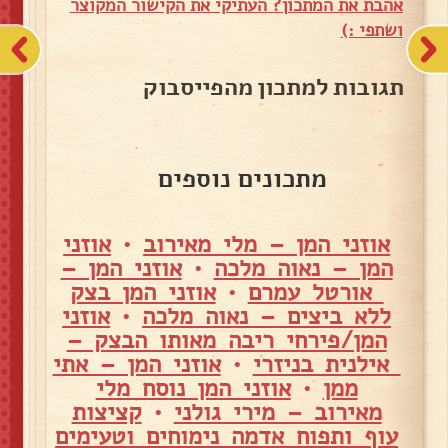
אהבת את המתכון? העתיקי את הקישור המקוצר
ושתפי :)
תגובות למתכון מהפייסבוק
מתכונים נוספים
אוזני המן – מלי מאירוב
•
אוזני
המן – נאוה מלכה
•
אוזני המן –
אורטל עמרם
•
אוזני המן בצק
ללא ביצים – נאוה מלכה
•
אוזני
המן/פירחי ריבה מאותו הבצק –
אילנית בניזרי
•
אוזני המן – אתי
ממן
•
אוזני המן נוסח מלי
מאירוב – מירי גולני
•
קציצות
עוף ותפוח אדמה נימוחים וטעימים