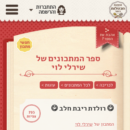
התחברות
והרשמה
אהבת את
הספר?
חפשי
מתכון
ספר המתכונים של
שירלי לוי
לכריכה >
לכל המתכונים >
עוגות
>
😋 רולדת ריבת חלב 😋
793
צפיות
המתכון של
שירלי לוי