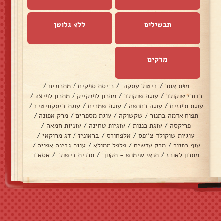
תבשילים
ללא גלוטן
מרקים
מפת אתר
/
ביטול עסקה
/
כניסת ספקים
/
מתכונים
/
כדורי שוקולד
/
עוגת שוקולד
/
מתכון לפנקייק
/
מתכון לפיצה
/
עוגת תפוזים
/
עוגה בחושה
/
עוגת שמרים
/
עוגת ביסקוויטים
/
תפוח אדמה בתנור
/
שקשוקה
/
עוגת מספרים
/
מרק אפונה
/
פריקסה
/
עוגת בננות
/
עוגיות טחינה
/
עוגיות חמאה
/
עוגיות שוקולד צ׳יפס
/
אלפחורס
/
בראוניז
/
דג מרוקאי
/
עוף בתנור
/
מרק עדשים
/
פלפל ממולא
/
עוגת גבינה אפויה
/
מתכון לאורז
/
תנאי שימוש - תקנון
/
תכנית בישול
/
אסאדו