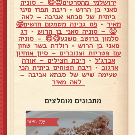
ירושלמי מהסרטים😍😋 – סוניה
סאני בן הרוש
•
ריבת תפוז סיני
ביתית של סבתא אביבה – לאה
מאיר
•
פס גבינה מטמטם חושים🤩
😋 – סוניה סאני בן הרוש
•
דג
סלמון ברוטב משגע😋😋 – סוניה
סאני בן הרוש
•
רולדת בשר טחון
עם פטריות וצנוברים – סיון אוחיון
אברג׳ל
•
ריבת חצילים – אורה
ארגוב
•
ריבת תפוחים ביתית הכי
טעימה שיש של סבתא אביבה –
לאה מאיר
מתכונים מומלצים
צפיות
735 צפיות