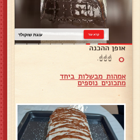
עוגת שוקולד
קרא עוד
אופן ההכנה
0
☝️☝️☝️.
אמהות מבשלות ביחד
מ
תכונים נוספים