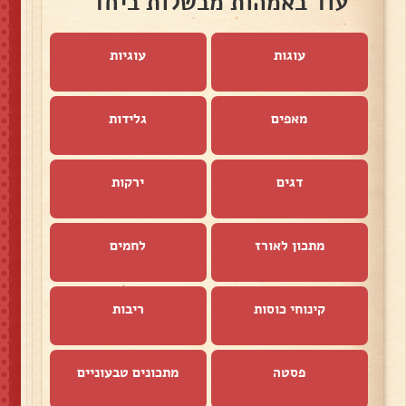
עוד באמהות מבשלות ביחד
עוגות
עוגיות
מאפים
גלידות
דגים
ירקות
מתכון לאורז
לחמים
קינוחי כוסות
ריבות
פסטה
מתכונים טבעוניים