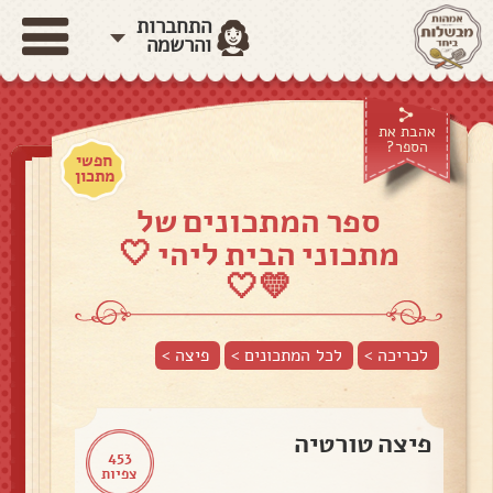
התחברות
והרשמה
אהבת את
הספר?
חפשי
מתכון
ספר המתכונים של
מתכוני הבית ליהי 🤍
💛🤍
לכריכה >
לכל המתכונים >
פיצה
>
פיצה טורטיה
453
צפיות