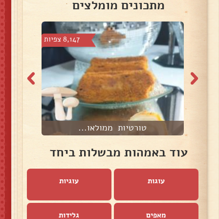
מתכונים מומלצים
צפיות
8,147 צפיות
טורטיות ממולאו...
ת
עוד באמהות מבשלות ביחד
עוגות
עוגיות
מאפים
גלידות