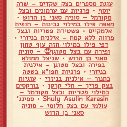
עוגת מספרים בצק שקדים – שרה
יוסף
•
פרגיות עם ערמונים ובצל
מקורמל – סוניה סאני בן הרוש
•
מאפה פילו במילוי גבינות – חופית
אלמקייס
•
פשטידת פטריות ובצל
פרווה ללא קמח – אילנית בניזרי
•
דפי פילו במילוי חזה עוף טחון
ופירה עם בצל מטוגן😍 – סוניה
סאני בן הרוש
•
שניצל ממולא
בפירה ובצל מטוגן – אילנית
בניזרי
•
פרגיות תפו"א בטטה
בתנור – אילנית בניזרי
•
עוגיות
בצק פריך – חלי קרקו
•
בורקסים
במילוי פטריות ובצל מקורמל –
Shuly Asulin Karasin
•
ספינג'
עולמי עם בצק חלומי – סוניה
סאני בן הרוש