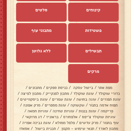
קינוחים
סלטים
פשטידות
מתכוני עוף
תבשילים
ללא גלוטן
מרקים
מפת אתר
/
ביטול עסקה
/
כניסת ספקים
/
מתכונים
/
כדורי שוקולד
/
עוגת שוקולד
/
מתכון לפנקייק
/
מתכון לפיצה
/
עוגת תפוזים
/
עוגה בחושה
/
עוגת שמרים
/
עוגת ביסקוויטים
/
תפוח אדמה בתנור
/
שקשוקה
/
עוגת מספרים
/
מרק אפונה
/
פריקסה
/
עוגת בננות
/
עוגיות טחינה
/
עוגיות חמאה
/
עוגיות שוקולד צ׳יפס
/
אלפחורס
/
בראוניז
/
דג מרוקאי
/
עוף בתנור
/
מרק עדשים
/
פלפל ממולא
/
עוגת גבינה אפויה
/
מתכון לאורז
/
תנאי שימוש - תקנון
/
תכנית בישול
/
אסאדו