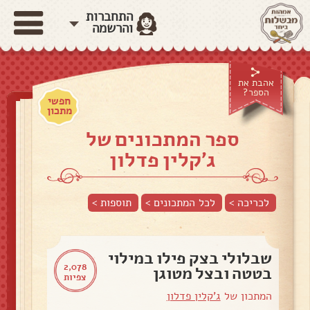
התחברות
והרשמה
אהבת את
הספר?
חפשי
מתכון
ספר המתכונים של
ג'קלין פדלון
לכריכה >
לכל המתכונים >
תוספות
>
שבלולי בצק פילו במילוי
2,078
בטטה ובצל מטוגן
צפיות
המתכון של
ג'קלין פדלון