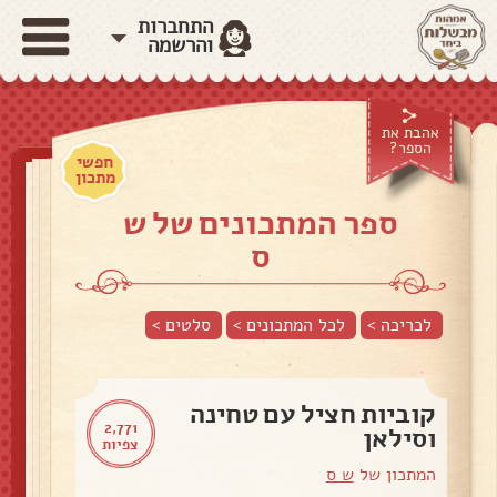
התחברות
והרשמה
אהבת את
הספר?
חפשי
מתכון
ספר המתכונים של ש
ס
לכריכה >
לכל המתכונים >
סלטים
>
קוביות חציל עם טחינה
2,771
וסילאן
צפיות
המתכון של
ש ס