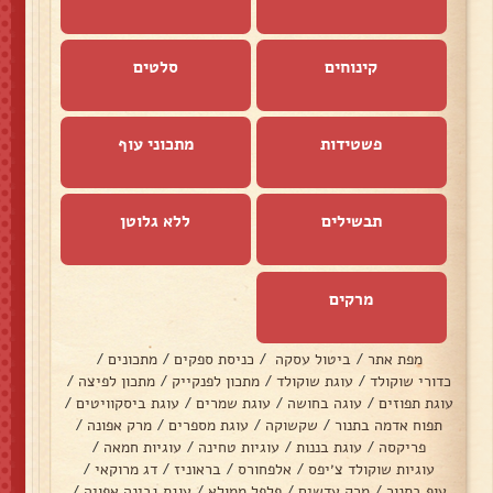
קינוחים
סלטים
פשטידות
מתכוני עוף
תבשילים
ללא גלוטן
מרקים
מפת אתר
/
ביטול עסקה
/
כניסת ספקים
/
מתכונים
/
כדורי שוקולד
/
עוגת שוקולד
/
מתכון לפנקייק
/
מתכון לפיצה
/
עוגת תפוזים
/
עוגה בחושה
/
עוגת שמרים
/
עוגת ביסקוויטים
/
תפוח אדמה בתנור
/
שקשוקה
/
עוגת מספרים
/
מרק אפונה
/
פריקסה
/
עוגת בננות
/
עוגיות טחינה
/
עוגיות חמאה
/
עוגיות שוקולד צ׳יפס
/
אלפחורס
/
בראוניז
/
דג מרוקאי
/
עוף בתנור
/
מרק עדשים
/
פלפל ממולא
/
עוגת גבינה אפויה
/