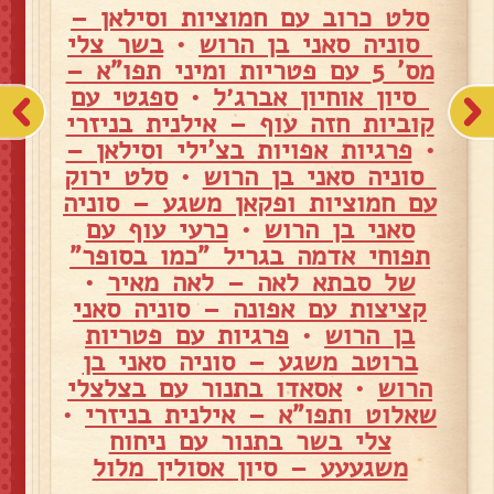
סלט כרוב עם חמוציות וסילאן –
סוניה סאני בן הרוש
•
בשר צלי
מס' 5 עם פטריות ומיני תפו"א –
סיון אוחיון אברג׳ל
•
ספגטי עם
קוביות חזה עוף – אילנית בניזרי
•
פרגיות אפויות בצ'ילי וסילאן –
סוניה סאני בן הרוש
•
סלט ירוק
עם חמוציות ופקאן משגע – סוניה
סאני בן הרוש
•
כרעי עוף עם
תפוחי אדמה בגריל "כמו בסופר"
של סבתא לאה – לאה מאיר
•
קציצות עם אפונה – סוניה סאני
בן הרוש
•
פרגיות עם פטריות
ברוטב משגע – סוניה סאני בן
הרוש
•
אסאדו בתנור עם בצלצלי
שאלוט ותפו"א – אילנית בניזרי
•
צלי בשר בתנור עם ניחוח
משגעעע – סיון אסולין מלול