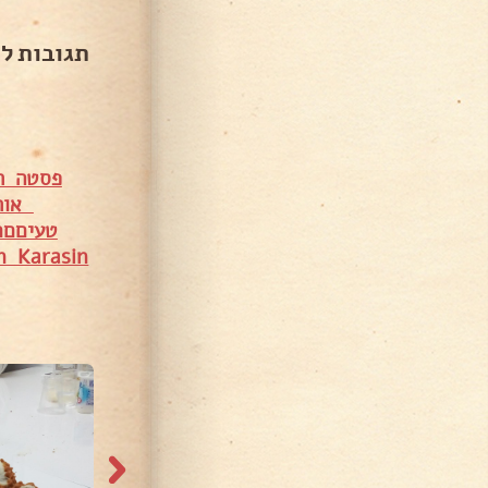
תגובות ל
פסטה ר
אור
טעיםםם
n Karasin
345 צפיות
250 צפיות