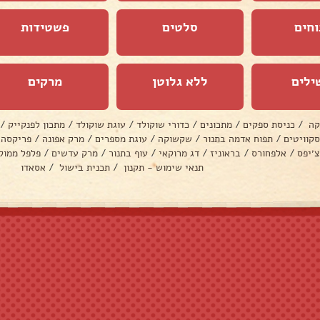
וחים
סלטים
פשטידות
ילים
ללא גלוטן
מרקים
קה
/
כניסת ספקים
/
מתכונים
/
כדורי שוקולד
/
עוגת שוקולד
/
מתכון לפנקייק
/
סקוויטים
/
תפוח אדמה בתנור
/
שקשוקה
/
עוגת מספרים
/
מרק אפונה
/
פריקסה
צ׳יפס
/
אלפחורס
/
בראוניז
/
דג מרוקאי
/
עוף בתנור
/
מרק עדשים
/
פלפל ממול
תנאי שימוש - תקנון
/
תכנית בישול
/
אסאדו