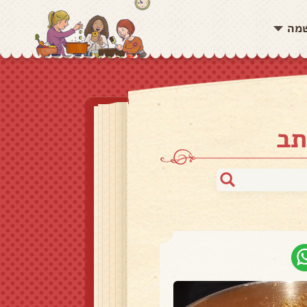
שמה
תב