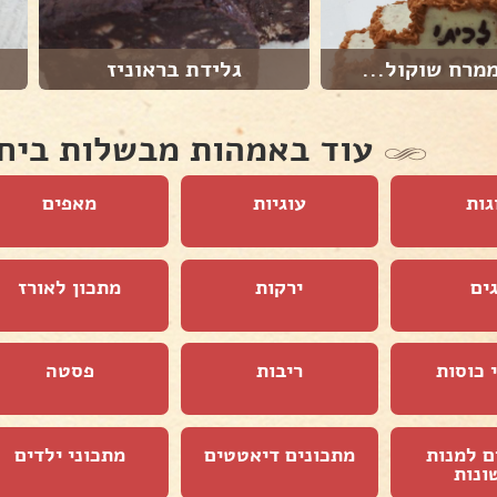
מרח שוקול...
גלידת בראוניז
עוד באמהות מבשלות ביח
גות
עוגיות
מאפים
ים
ירקות
מתכון לאורז
 כוסות
ריבות
פסטה
ם למנות
מתכונים דיאטטים
מתכוני ילדים
ונות