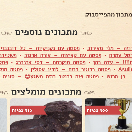
מתכון מהפייסבוק
מתכונים נוספים
וזה – מלי מאירוב
•
פסטה עם נקניקיות – טל דובנבוי
טל עמרם
•
פסטה עם קציצות – אורה ארגוב
•
פשטידת
!!!! – עדה כהן
•
פסטה מוקרמת – דסי ארנברג
•
Asuli
•
פסטה ברוטב רוזה – לורין אסולין
•
פסטה מוקר
בן הרוש
•
פסטה פנה ברוטב רוזה משגע😍 – סוניה ס
מתכונים מומלצים
900 צפיות
316 צפיות