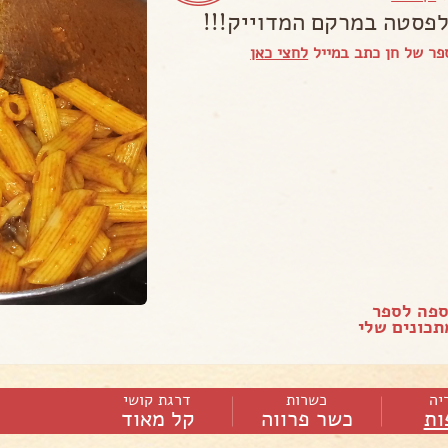
לפסטה במרקם המדוייק!!!
ר של חן כתב במייל
לחצי כאן
ספה לספר
כונים שלי
יה
כשרות
דרגת קושי
ות
כשר פרווה
קל מאוד