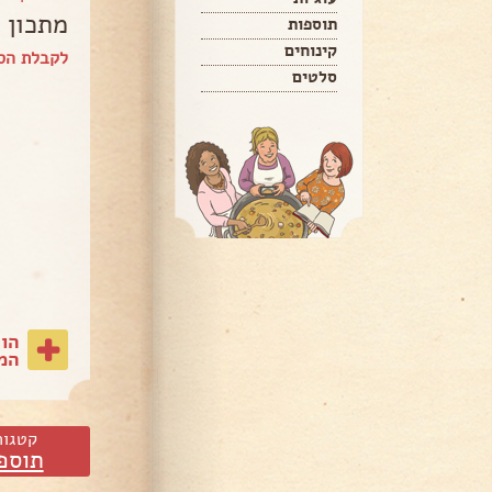
מתכון 
תוספות
קינוחים
לקבלת הספ
סלטים
הו
המת
קטגור
תוספ