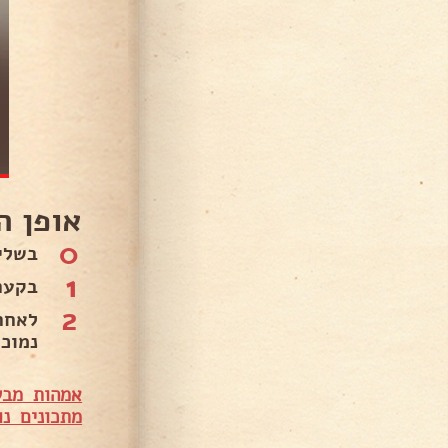
אופן ה
0
בשלי
1
בקער
2
לאחר
נמוכ
אמהות מבש
מתכונים נו