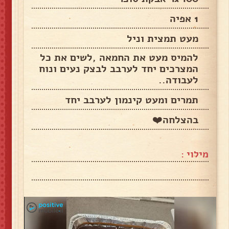
1 אפיה
מעט תמצית וניל
להמיס מעט את החמאה ,לשים את כל
המצרכים יחד לערבב לבצק נעים ונוח
לעבודה..
תמרים ומעט קינמון לערבב יחד
בהצלחה❤️
מילוי :