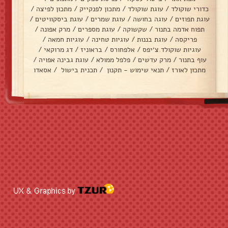
כדורי שוקולד
/
עוגת שוקולד
/
מתכון לפנקייק
/
מתכון לפיצה
/
עוגת תפוזים
/
עוגה בחושה
/
עוגת שמרים
/
עוגת ביסקוויטים
/
תפוח אדמה בתנור
/
שקשוקה
/
עוגת מספרים
/
מרק אפונה
/
פריקסה
/
עוגת בננות
/
עוגיות טחינה
/
עוגיות חמאה
/
עוגיות שוקולד צ׳יפס
/
אלפחורס
/
בראוניז
/
דג מרוקאי
/
עוף בתנור
/
מרק עדשים
/
פלפל ממולא
/
עוגת גבינה אפויה
/
מתכון לאורז
/
תנאי שימוש - תקנון
/
תכנית בישול
/
אסאדו