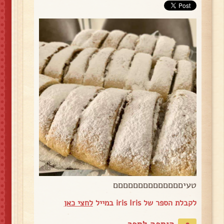
טעיםםםםםםםםםםםםםם
לקבלת הספר של iris Iris במייל
לחצי כאן
הוספה לספר