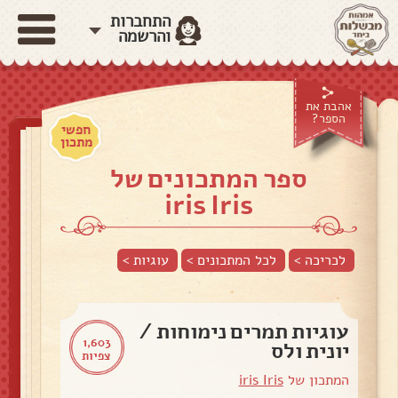
התחברות
והרשמה
אהבת את
הספר?
חפשי
מתכון
ספר המתכונים של
iris Iris
לכריכה >
לכל המתכונים >
עוגיות
>
עוגיות תמרים נימוחות /
1,603
יונית ולס
צפיות
המתכון של
iris Iris