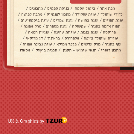
מפת אתר
/
ביטול עסקה
/
כניסת ספקים
/
מתכונים
/
כדורי שוקולד
/
עוגת שוקולד
/
מתכון לפנקייק
/
מתכון לפיצה
/
עוגת תפוזים
/
עוגה בחושה
/
עוגת שמרים
/
עוגת ביסקוויטים
/
תפוח אדמה בתנור
/
שקשוקה
/
עוגת מספרים
/
מרק אפונה
/
פריקסה
/
עוגת בננות
/
עוגיות טחינה
/
עוגיות חמאה
/
עוגיות שוקולד צ׳יפס
/
אלפחורס
/
בראוניז
/
דג מרוקאי
/
עוף בתנור
/
מרק עדשים
/
פלפל ממולא
/
עוגת גבינה אפויה
/
מתכון לאורז
/
תנאי שימוש - תקנון
/
תכנית בישול
/
אסאדו