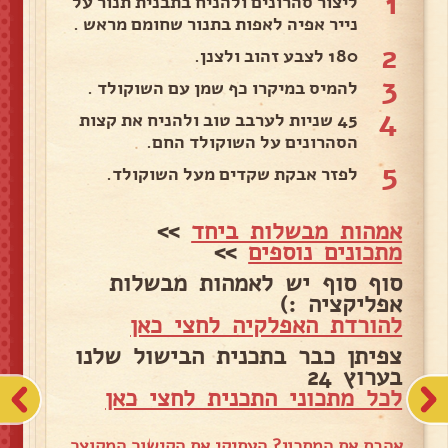
1
ליצור סהרונים ולהניח בתבנית תנור על
נייר אפיה לאפות בתנור שחומם מראש .
2
180 לצבע זהוב ולצנן.
3
להמיס במיקרו כף שמן עם השוקולד .
4
45 שניות לערבב טוב ולהניח את קצות
הסהרונים על השוקולד החם.
5
לפזר אבקת שקדים מעל השוקולד.
אמהות מבשלות ביחד
>>
מתכונים נוספים
>>
סוף סוף יש לאמהות מבשלות
אפליקציה :)
להורדת האפלקיה לחצי כאן
צפיתן כבר בתכנית הבישול שלנו
בערוץ 24
לכל מתכוני התכנית לחצי כאן
אהבת את המתכון? העתיקי את הקישור המקוצר