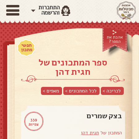
התחברות
והרשמה
אהבת את
הספר?
חפשי
מתכון
ספר המתכונים של
חגית דהן
לכריכה >
לכל המתכונים >
מאפים
>
בצק שמרים
339
צפיות
המתכון של
חגית דהן