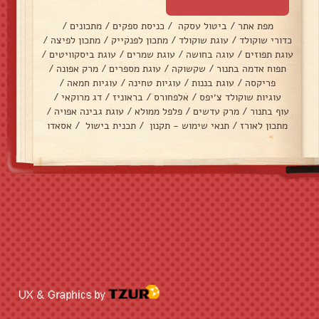
מפת אתר
/
ביטול עסקה
/
כניסת ספקים
/
מתכונים
/
כדורי שוקולד
/
עוגת שוקולד
/
מתכון לפנקייק
/
מתכון לפיצה
/
עוגת תפוזים
/
עוגה בחושה
/
עוגת שמרים
/
עוגת ביסקוויטים
/
תפוח אדמה בתנור
/
שקשוקה
/
עוגת מספרים
/
מרק אפונה
/
פריקסה
/
עוגת בננות
/
עוגיות טחינה
/
עוגיות חמאה
/
עוגיות שוקולד צ׳יפס
/
אלפחורס
/
בראוניז
/
דג מרוקאי
/
עוף בתנור
/
מרק עדשים
/
פלפל ממולא
/
עוגת גבינה אפויה
/
מתכון לאורז
/
תנאי שימוש - תקנון
/
תכנית בישול
/
אסאדו