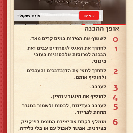
עוגת שוקולד
קרא עוד
אופן ההכנה
0
לשטוף את הפירות במים קרים מאד.
1
לחתוך את האגס לגפרורים עבים ואת
הבננה לפרוסות אלכסוניות בעובי
בינוני.
2
לחתוך לחצי את הדובדבנים והענבים
ולהוסיף אותם.
3
לערבב.
4
להוסיף את היוגורט והיין.
5
לערבב בעדינות, לכסות ולשמור במגרר
מתחת לפריזר.
6
מומלץ לקחת את יצירת המופת לפיקניק
בצידנית. אפשר לאכול עם או בלי גלידה,