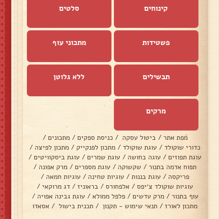
קינוחים
סלטים
פשטידות
מתכוני עוף
תבשילים
ללא גלוטן
מרקים
מפת אתר
/
ביטול עסקה
/
כניסת ספקים
/
מתכונים
/
כדורי שוקולד
/
עוגת שוקולד
/
מתכון לפנקייק
/
מתכון לפיצה
/
עוגת תפוזים
/
עוגה בחושה
/
עוגת שמרים
/
עוגת ביסקוויטים
/
תפוח אדמה בתנור
/
שקשוקה
/
עוגת מספרים
/
מרק אפונה
/
פריקסה
/
עוגת בננות
/
עוגיות טחינה
/
עוגיות חמאה
/
עוגיות שוקולד צ׳יפס
/
אלפחורס
/
בראוניז
/
דג מרוקאי
/
עוף בתנור
/
מרק עדשים
/
פלפל ממולא
/
עוגת גבינה אפויה
/
מתכון לאורז
/
תנאי שימוש - תקנון
/
תכנית בישול
/
אסאדו