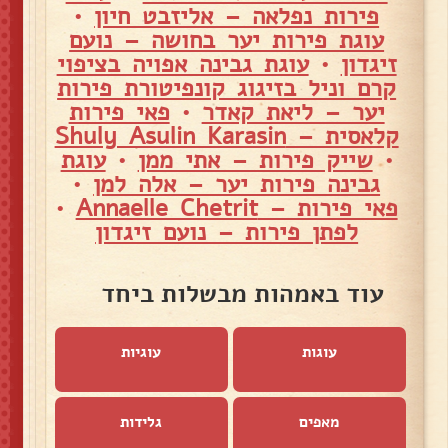
פירות נפלאה – אליזבט חיון
•
עוגת פירות יער בחושה – נועם
זיגדון
•
עוגת גבינה אפויה בציפוי
קרם וניל בזיגוג קונפיטורת פירות
יער – ליאת קאדר
•
פאי פירות
קלאסית – Shuly Asulin Karasin
•
שייק פירות – אתי ממן
•
עוגת
גבינה פירות יער – אלה למן
•
פאי פירות – Annaelle Chetrit
•
לפתן פירות – נועם זיגדון
עוד באמהות מבשלות ביחד
עוגות
עוגיות
מאפים
גלידות