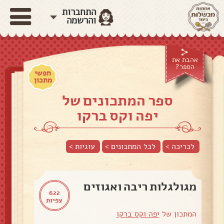
התחברות
והרשמה
אהבת את
הספר?
חפשי
מתכון
ספר המתכונים של
יפה וקס ברקו
לכריכה >
לכל המתכונים >
עוגיות
>
מגולגלות ריבה ואגוזים
622
צפיות
המתכון של
יפה וקס ברקו