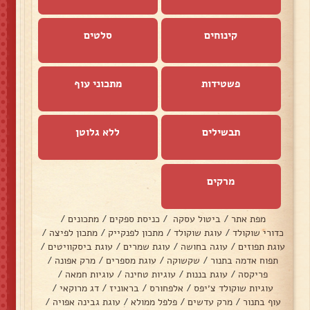
קינוחים
סלטים
פשטידות
מתכוני עוף
תבשילים
ללא גלוטן
מרקים
מפת אתר
/
ביטול עסקה
/
כניסת ספקים
/
מתכונים
/
כדורי שוקולד
/
עוגת שוקולד
/
מתכון לפנקייק
/
מתכון לפיצה
/
עוגת תפוזים
/
עוגה בחושה
/
עוגת שמרים
/
עוגת ביסקוויטים
/
תפוח אדמה בתנור
/
שקשוקה
/
עוגת מספרים
/
מרק אפונה
/
פריקסה
/
עוגת בננות
/
עוגיות טחינה
/
עוגיות חמאה
/
עוגיות שוקולד צ׳יפס
/
אלפחורס
/
בראוניז
/
דג מרוקאי
/
עוף בתנור
/
מרק עדשים
/
פלפל ממולא
/
עוגת גבינה אפויה
/