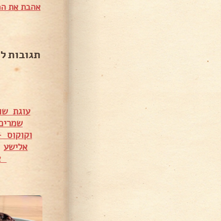
אהבת את המ
תגובות ל
עוגת שו
שמרים
וקוקוס 
אלישע
•
או
18,172 צפיות
12,514 צפיות