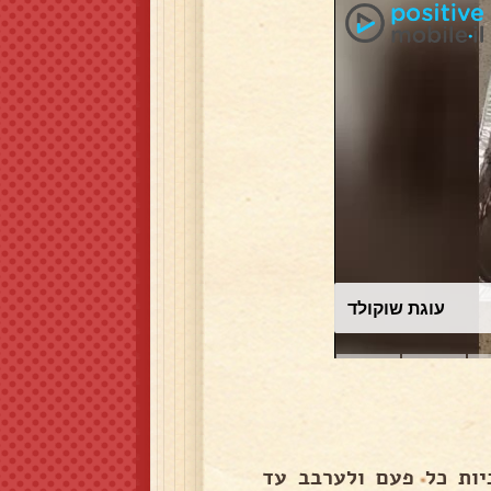
עוגת שוקולד
יס במיקרו חמאה, שוקולד וסוכרים על 30 שניות כל פעם ולערבב עד