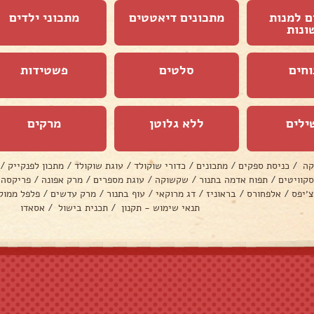
ם למנות
מתכונים דיאטטים
מתכוני ילדים
ונות
וחים
סלטים
פשטידות
ילים
ללא גלוטן
מרקים
קה
/
כניסת ספקים
/
מתכונים
/
כדורי שוקולד
/
עוגת שוקולד
/
מתכון לפנקייק
/
סקוויטים
/
תפוח אדמה בתנור
/
שקשוקה
/
עוגת מספרים
/
מרק אפונה
/
פריקסה
צ׳יפס
/
אלפחורס
/
בראוניז
/
דג מרוקאי
/
עוף בתנור
/
מרק עדשים
/
פלפל ממול
תנאי שימוש - תקנון
/
תכנית בישול
/
אסאדו