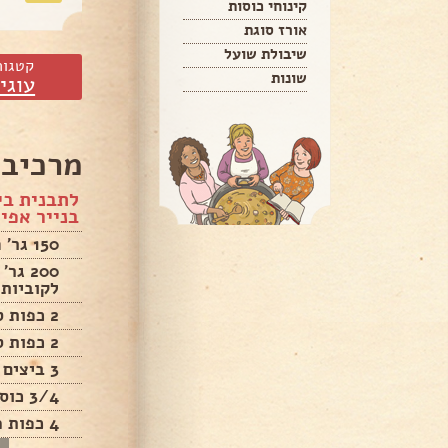
קינוחי כוסות
אורז סוגת
שיבולת שועל
קטגור
שונות
עוגי
מרכיבי
לתבנית בי
בנייר אפי
150 גר' חמאה
לקוביות (2 חפיסו
2 כפות סוכר לבן
2 כפות סוכר חום
3 ביצים
3/4 כוס קמח תופח
4 כפות ממרח לוטוס