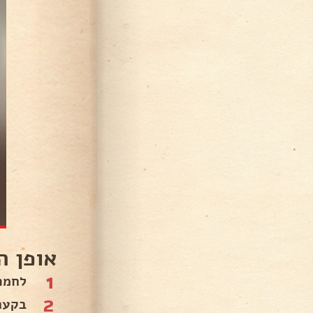
אופן ה
1
לחמם תנור
2