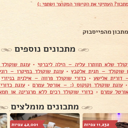
תכון? העתיקי את הקישור המקוצר ושתפי :)
מתכון מהפייסבוק
מתכונים נוספים
קולד שלא תוותרו עליה – הילה ליברטי
•
עוגת שוקולד 
 שוקולד – חגית אלקבץ
•
עוגת שוקולד במיקרו – רוני
– דורית אלישע
•
כדורי שוקולד פרווה – אילנית בניזרי
•
עוגת שוקולד וקוקוס (: – אורטל עמרם
•
עוגת כדורי
רטל עמרם
•
כדורי שוקולד רכים ללא מרגרינה או חמא
מתכונים מומלצים
11,232 צפיות
42,001 צפיות