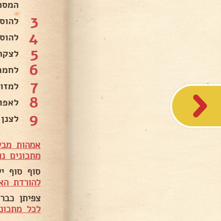
המסה.
3
להוסי
4
להוס
5
לצקת
6
לחמם א
7
למזו
8
לאפות 40 דקות עד שנועצים ק
9
לצנן 
אמהות מבש
מתכונים נו
סוף סוף י
להורדת הא
צפיתן כבר 
לכל מתכוני