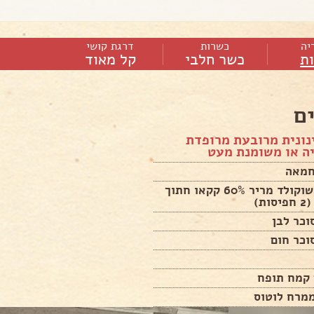
יה
כשרות
דרגת קושי
ות
כשר חלבי
קל מאוד
ם
נונית מרובעת מרופדת
יה או משומנת מעט
200 גר' שוקולד מריר 60% קקאו חתוך
ת)