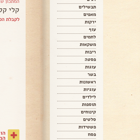
המתכון ש
תבשילים
קלי קל
מאפים
לקבלת הספ
ירקות
עוף
לחמים
משקאות
ריבות
פסטה
עוגות
בשר
ראשונות
עוגיות
לילדים
תוספות
קינוחים
סלטים
פשטידות
הו
פסח
המת