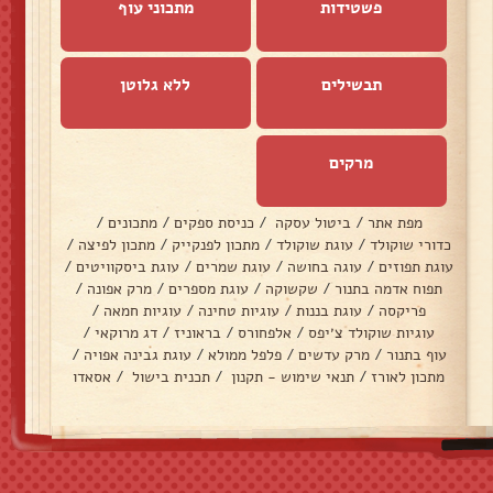
פשטידות
מתכוני עוף
תבשילים
ללא גלוטן
מרקים
מפת אתר
/
ביטול עסקה
/
כניסת ספקים
/
מתכונים
/
כדורי שוקולד
/
עוגת שוקולד
/
מתכון לפנקייק
/
מתכון לפיצה
/
עוגת תפוזים
/
עוגה בחושה
/
עוגת שמרים
/
עוגת ביסקוויטים
/
תפוח אדמה בתנור
/
שקשוקה
/
עוגת מספרים
/
מרק אפונה
/
פריקסה
/
עוגת בננות
/
עוגיות טחינה
/
עוגיות חמאה
/
עוגיות שוקולד צ׳יפס
/
אלפחורס
/
בראוניז
/
דג מרוקאי
/
עוף בתנור
/
מרק עדשים
/
פלפל ממולא
/
עוגת גבינה אפויה
/
מתכון לאורז
/
תנאי שימוש - תקנון
/
תכנית בישול
/
אסאדו