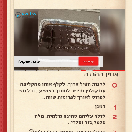
עוגת שוקולד
קרא עוד
אופן ההכנה
0
לקנות חציל ארוך, לקלף אותו מהקליפה
עם קולפן תפוא. לחתוך באמצע , וכל חצי
לפרוס לאורך לפרוסות שוות..
1
לטגן.
2
לזלף עליהם טחינה גולמית, מלח
פלפל,גזר וסלרי..
ויש לכם הצגה טעימה בקלי קלות😘.