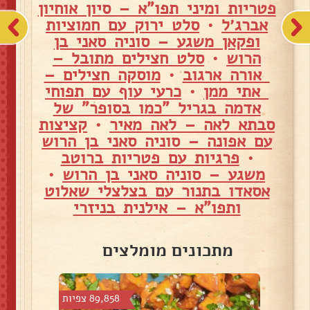
פטריות ומיני תפו"א – סיון אוחיון
אברג׳ל
•
סלט ירוק עם חמוציות
ופקאן משגע – סוניה סאני בן
הרוש
•
סלט חצילים מתובל –
אורה ארגוב
•
מוסקה חצילים –
אתי ממן
•
כרעי עוף עם תפוחי
אדמה בגריל "כמו בסופר" של
סבתא לאה – לאה מאיר
•
קציצות
עם אפונה – סוניה סאני בן הרוש
•
פרגיות עם פטריות ברוטב
משגע – סוניה סאני בן הרוש
•
אסאדו בתנור עם בצלצלי שאלוט
ותפו"א – אילנית בניזרי
מתכונים מומלצים
צפיות
89,858 צפיות