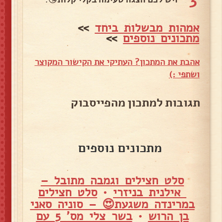
3
אמהות מבשלות ביחד
>>
מתכונים נוספים
>>
אהבת את המתכון? העתיקי את הקישור המקוצר
ושתפי :)
תגובות למתכון מהפייסבוק
מתכונים נוספים
סלט חצילים וגמבה מתובל –
אילנית בניזרי
•
סלט חצילים
במרינדה משגעת😍 – סוניה סאני
בן הרוש
•
בשר צלי מס' 5 עם