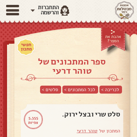
התחברות
והרשמה
אהבת את
הספר?
חפשי
מתכון
ספר המתכונים של
טוהר דרעי
לכריכה >
לכל המתכונים >
סלטים
>
סלט שרי ובצל ירוק.
5,355
צפיות
המתכון של
טוהר דרעי