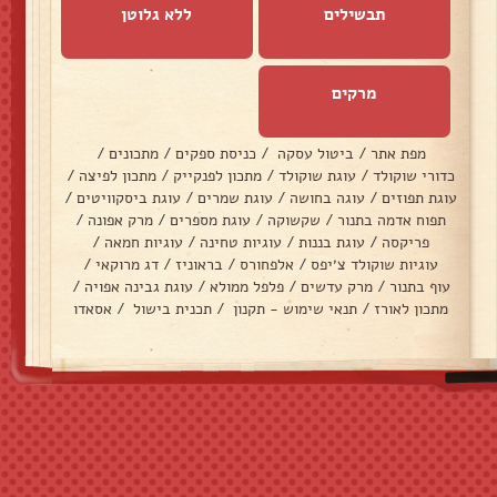
תבשילים
ללא גלוטן
מרקים
מפת אתר
/
ביטול עסקה
/
כניסת ספקים
/
מתכונים
/
כדורי שוקולד
/
עוגת שוקולד
/
מתכון לפנקייק
/
מתכון לפיצה
/
עוגת תפוזים
/
עוגה בחושה
/
עוגת שמרים
/
עוגת ביסקוויטים
/
תפוח אדמה בתנור
/
שקשוקה
/
עוגת מספרים
/
מרק אפונה
/
פריקסה
/
עוגת בננות
/
עוגיות טחינה
/
עוגיות חמאה
/
עוגיות שוקולד צ׳יפס
/
אלפחורס
/
בראוניז
/
דג מרוקאי
/
עוף בתנור
/
מרק עדשים
/
פלפל ממולא
/
עוגת גבינה אפויה
/
מתכון לאורז
/
תנאי שימוש - תקנון
/
תכנית בישול
/
אסאדו