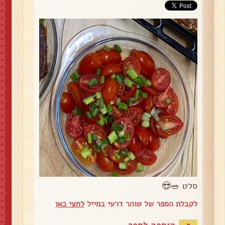
סלט 🥗😍
לקבלת הספר של טוהר דרעי במייל
לחצי כאן
הוספה לספר