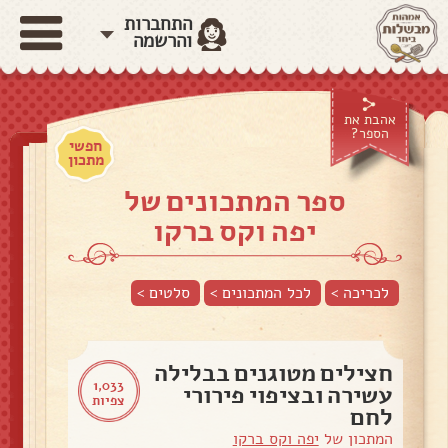
התחברות
והרשמה
אהבת את
הספר?
חפשי
מתכון
ספר המתכונים של
יפה וקס ברקו
לכריכה >
לכל המתכונים >
סלטים
>
חצילים מטוגנים בבלילה
1,033
עשירה ובציפוי פירורי
צפיות
לחם
המתכון של
יפה וקס ברקו