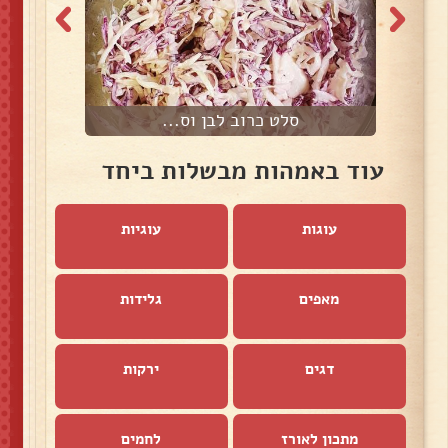
סלט כרוב לבן וס...
ס
עוד באמהות מבשלות ביחד
עוגות
עוגיות
מאפים
גלידות
דגים
ירקות
מתכון לאורז
לחמים