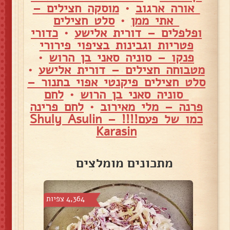
אורה ארגוב
•
מוסקה חצילים –
אתי ממן
•
סלט חצילים
ופלפלים – דורית אלישע
•
כדורי
פטריות וגבינות בציפוי פירורי
פנקו – סוניה סאני בן הרוש
•
מטבוחה חצילים – דורית אלישע
•
סלט חצילים פיקנטי אפוי בתנור –
סוניה סאני בן הרוש
•
לחם
פרנה – מלי מאירוב
•
לחם פרינה
כמו של פעם!!!! – Shuly Asulin
Karasin
מתכונים מומלצים
צפיות
4,364 צפיות