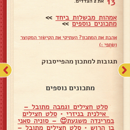
13
את 2 הצדדים.
אמהות מבשלות ביחד
>>
מתכונים נוספים
>>
אהבת את המתכון? העתיקי את הקישור המקוצר
ושתפי :)
תגובות למתכון מהפייסבוק
מתכונים נוספים
סלט חצילים וגמבה מתובל –
אילנית בניזרי
•
סלט חצילים
במרינדה משגעת😍 – סוניה סאני
בן הרוש
•
סלט חצילים מתובל –