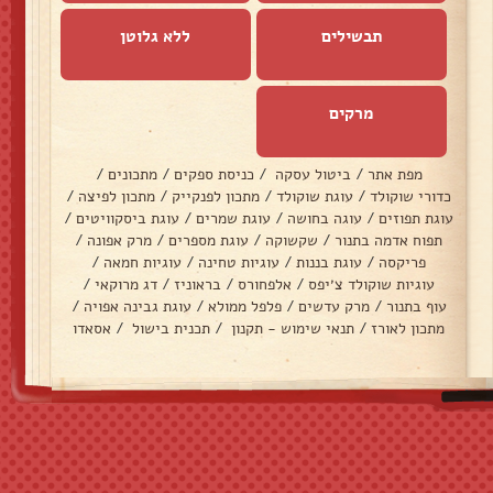
תבשילים
ללא גלוטן
מרקים
מפת אתר
/
ביטול עסקה
/
כניסת ספקים
/
מתכונים
/
כדורי שוקולד
/
עוגת שוקולד
/
מתכון לפנקייק
/
מתכון לפיצה
/
עוגת תפוזים
/
עוגה בחושה
/
עוגת שמרים
/
עוגת ביסקוויטים
/
תפוח אדמה בתנור
/
שקשוקה
/
עוגת מספרים
/
מרק אפונה
/
פריקסה
/
עוגת בננות
/
עוגיות טחינה
/
עוגיות חמאה
/
עוגיות שוקולד צ׳יפס
/
אלפחורס
/
בראוניז
/
דג מרוקאי
/
עוף בתנור
/
מרק עדשים
/
פלפל ממולא
/
עוגת גבינה אפויה
/
מתכון לאורז
/
תנאי שימוש - תקנון
/
תכנית בישול
/
אסאדו