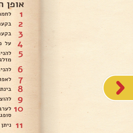
אופן ה
1
לחמם תנור ל-
2
בקער
3
בקער
4
על מ
5
להני
מזלג
6
להני
7
לאפות כ- 25 דקו
8
בינתי
9
להוצ
10
לערב
סופג.
11
ניתן