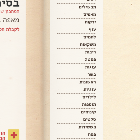
בסיר
תבשילים
המתכון ש
מאפים
מאפה ב
ירקות
לקבלת הספ
עוף
לחמים
משקאות
ריבות
פסטה
עוגות
בשר
ראשונות
עוגיות
לילדים
תוספות
קינוחים
סלטים
פשטידות
הו
פסח
המת