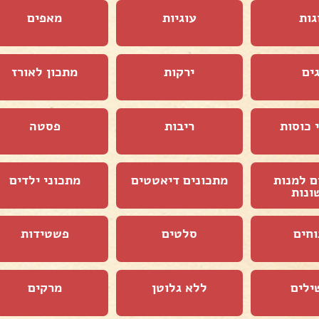
גות
עוגיות
מאפים
ים
ירקות
מתכון לאורז
 כוסות
ריבות
פסטה
ם למנות
מתכונים דיאטטים
מתכוני ילדים
ונות
וחים
סלטים
פשטידות
ילים
ללא גלוטן
מרקים