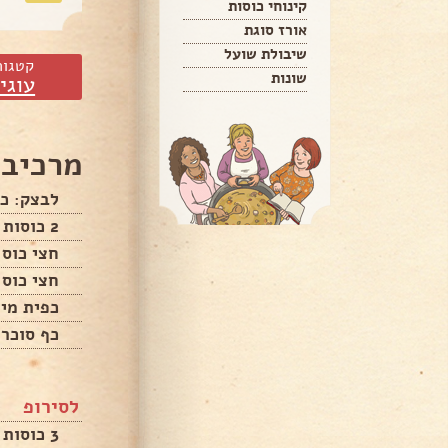
קינוחי כוסות
אורז סוגת
שיבולת שועל
קטגור
שונות
עוגי
מרכיבי
לבצק: כו
2 כוסות קמח רגיל
חצי כוס 
חצי כוס 
כפית מי 
כף סוכר
לסירופ
3 כוסות סוכר