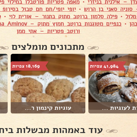
דן – אילנית בניזרי
•
מאפה פטריות פורטבלו במילוי פי
סוניה סאני בן הרוש
•
יופי יופי/חם חם טבול בסירופ
מלול
•
פילה סלמון ברוטב מתוק בתנור – אורית לוי
•
ס
הן
•
כנפיים מטוגנות ברוטב חמוץ מתוק – Yana Aminov
ורוטב פטריות – אתי ממן
מתכונים מומלצים
41,984 צפיות
18,169 צפיות
ת לעוגיות ...
עוגיות קינמון ר...
עוד באמהות מבשלות ביח