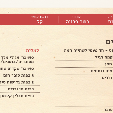
יה
כשרות
דרגת קושי
ות
כשר פרווה
קל
ם
למלית
ס - חד פעמי לשתייה חמה
150 גר' אגוזי מ
מסוכרים/בוטנים/כ
שמן
150 גר' שקדים טחונים
מים רותחים
3 כפות סוכר חום
ורדים
2 כפות גדושות סילאן
כפית מי ורדים
כפית תבלין קינמון