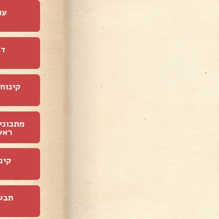
עו
דג
קינוחי
מתכוני
ראש
קינ
תבש