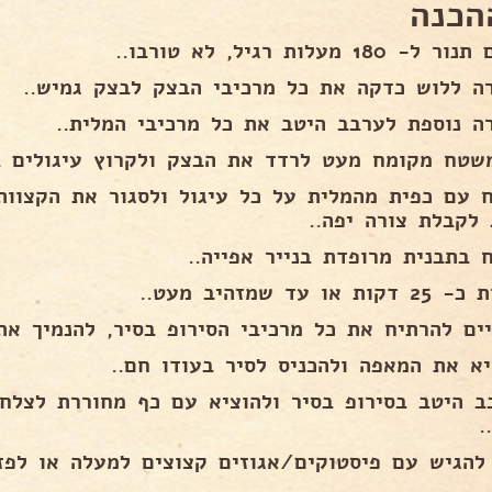
הכנה
 180 מעלות רגיל, לא טורבו..
ה ללוש כדקה את כל מרכיבי הבצק לבצק גמיש..
ה נוספת לערבב היטב את כל מרכיבי המלית..
שטח מקומח מעט לרדד את הבצק ולקרוץ עיגולים בג
ח עם כפית מהמלית על כל עיגול ולסגור את הקצוות
 לקבלת צורה יפה..
ח בתבנית מרופדת בנייר אפייה..
ת או עד שמזהיב מעט..
ים להרתיח את כל מרכיבי הסירופ בסיר, להנמיך את האש 
יא את המאפה ולהכניס לסיר בעודו חם..
ב היטב בסירופ בסיר ולהוציא עם כף מחוררת לצלח
.
 להגיש עם פיסטוקים/אגוזים קצוצים למעלה או לפזר