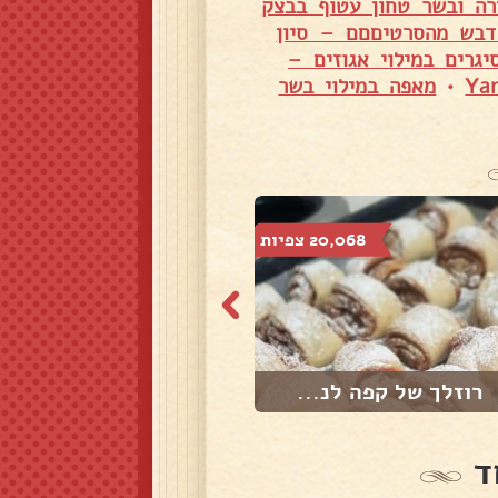
רה ובשר טחון עטוף בבצק
 דבש מהסרטיםםם – סיון
יגרים במילוי אגוזים –
•
מאפה במילוי בשר
20,068 צפיות
12,505 צפיות
רוזלך של קפה לנ...
עוגיות שקדים
ד