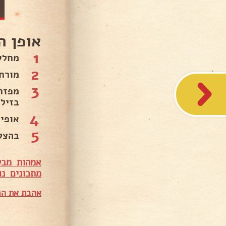
אופן ה
1
מחלקים א
2
מורח
3
מפזר
בזיל
4
אופים את 
5
בהצל
אמהות מבש
מתכונים נו
אהבת את המ