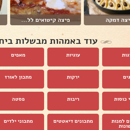
צה דמקה
פיצה קישואים לל...
עוד באמהות מבשלות ביח
גות
עוגיות
מאפים
ים
ירקות
מתכון לאורז
 כוסות
ריבות
פסטה
ם למנות
מתכונים דיאטטים
מתכוני ילדים
ונות