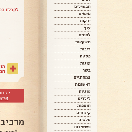
תבשילים
לקבלת הספ
מאפים
ירקות
עוף
לחמים
משקאות
ריבות
פסטה
עוגות
הו
בשר
המת
צמחוניים
ראשונות
עוגיות
קטגור
פיצ
לילדים
תוספות
קינוחים
מרכיבי
סלטים
פשטידות
*פיצה מ