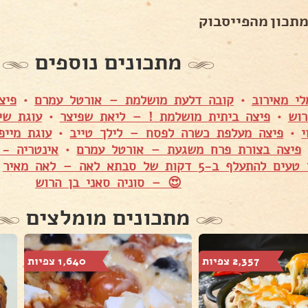
מתכון מהפייסבוק
מתכונים נוספים
י מאירוב
•
קובה דלעת מושלמת – אורטל עמרם
•
פיצ
רוש
•
פיצה ביתית מושלמת ! – ליאת שפיצר
•
עוגת ש
י
•
פיצה מעלפת כשרה לפסח – לילך טייב
•
עוגת מיי
פיצה בצורת פרח משגעת – אורטל עמרם
•
אינטריה -
תעלף ב-5 דקות של סבתא לאה – לאה מאיר
•
😍 – סוניה סאני בן הרוש
מתכונים מומלצים
2,357 צפיות
1,640 צפיות