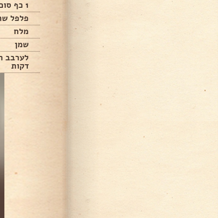
1 כף סוכר
פלפל שח
מלח
שמן
דקות