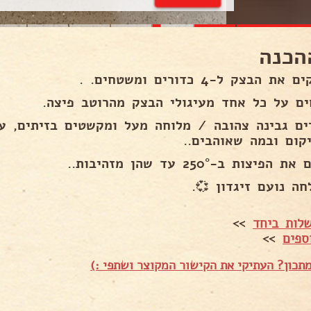
הכנה
ת הבצק ל-4 כדורים ומשטחים. .
ים על כל אחד מעיגולי הבצק מהרוטב פיצה.
ים גבינה צהובה / מלוחה מעל ומקשטים בזיתים, עג
יקום ובמה שאוהבים..
הפיצות ב-250° עד שהן מזהיבות..
חה נועם זיגדון 💞.
לות ביחד
>>
ספים
>>
תכון? העתיקי את הקישור המקוצר ושתפי :)