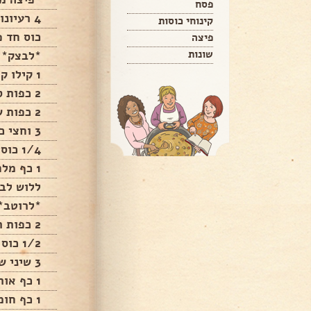
פסח
4 רעיונות להכנת פיצה מושלמת
קינוחי כוסות
כוס חד פעמי
פיצה
שונות
*לבצק*
1 קילו קמח
2 כפות סוכר
2 כפות שמרים
3 וחצי כוסות חד״פ פושרים
1/4 כוס שמן זית
1 כף מלח
ללוש לבצק 
*לרוטב*
2 כפות רסק עגבניות
1/2 כוס מים
3 שיני שום כתוש
1 כף אורגנו
1 כף חומץ