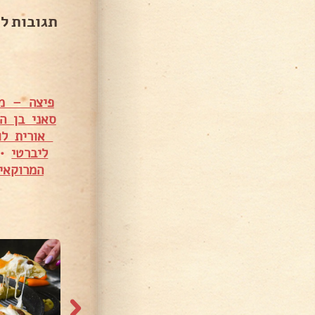
תגובות ל
פיצה – מל
סאני בן ה
אורית לו
ליברטי
•
המרוקאי טעים לה
31,511 צפיות
1,601 צפיות