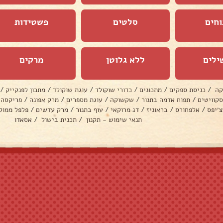
וחים
סלטים
פשטידות
ילים
ללא גלוטן
מרקים
קה
/
כניסת ספקים
/
מתכונים
/
כדורי שוקולד
/
עוגת שוקולד
/
מתכון לפנקייק
/
סקוויטים
/
תפוח אדמה בתנור
/
שקשוקה
/
עוגת מספרים
/
מרק אפונה
/
פריקסה
צ׳יפס
/
אלפחורס
/
בראוניז
/
דג מרוקאי
/
עוף בתנור
/
מרק עדשים
/
פלפל ממול
תנאי שימוש - תקנון
/
תכנית בישול
/
אסאדו