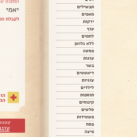
המתכון ש
תבשילים
יאמי
מאפים
לקבלת הספ
ירקות
עוף
לחמים
ללא גלוטן
פסטה
עוגות
בשר
דיאטטים
עוגיות
לילדים
הו
תוספות
המת
קינוחים
סלטים
פשטידות
קטגור
פסח
עוגו
פיצה