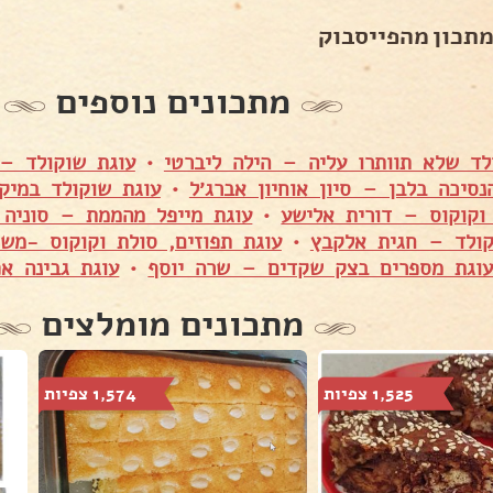
מתכון מהפייסבוק
מתכונים נוספים
לד שלא תוותרו עליה – הילה ליברטי
•
עוגת שוקולד – 
נסיכה בלבן – סיון אוחיון אברג׳ל
•
עוגת שוקולד במיק
וקוקוס – דורית אלישע
•
עוגת מייפל מהממת – סוניה 
ולד – חגית אלקבץ
•
עוגת תפוזים, סולת וקוקוס -מש
וגת מספרים בצק שקדים – שרה יוסף
•
עוגת גבינה אפ
מתכונים מומלצים
1,525 צפיות
1,574 צפיות