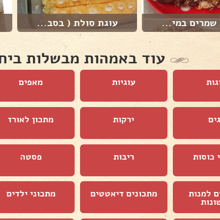
שמרים במי...
עוגת סולת ( בסב...
עוד באמהות מבשלות ביח
גות
עוגיות
מאפים
ים
ירקות
מתכון לאורז
 כוסות
ריבות
פסטה
ם למנות
מתכונים דיאטטים
מתכוני ילדים
ונות