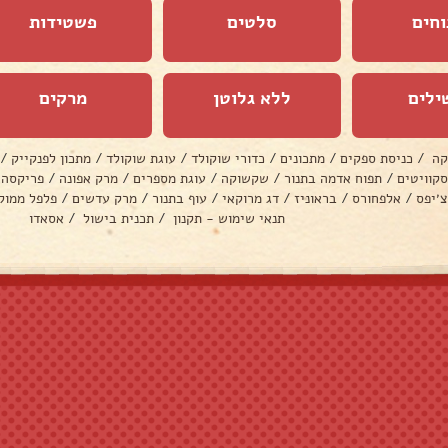
וחים
סלטים
פשטידות
ילים
ללא גלוטן
מרקים
קה
/
כניסת ספקים
/
מתכונים
/
כדורי שוקולד
/
עוגת שוקולד
/
מתכון לפנקייק
/
סקוויטים
/
תפוח אדמה בתנור
/
שקשוקה
/
עוגת מספרים
/
מרק אפונה
/
פריקסה
צ׳יפס
/
אלפחורס
/
בראוניז
/
דג מרוקאי
/
עוף בתנור
/
מרק עדשים
/
פלפל ממול
תנאי שימוש - תקנון
/
תכנית בישול
/
אסאדו