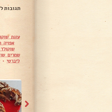
תגובות ל
עוגת שוקו
אפויה ה
שוקולד 
שמרים שוק
ליברטי
•
ע
1,571 צפיות
4,398 צפיות