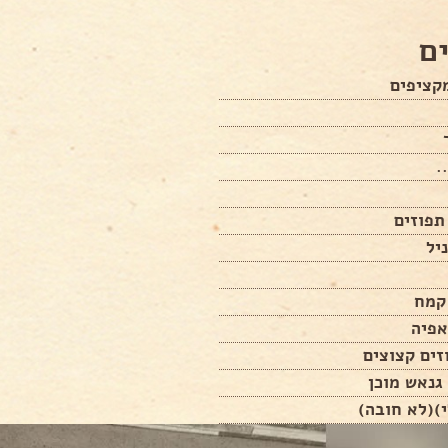
ם
קציפים
.
תפוזים
זים קצוצים
גנאש מוכן
)(לא חובה)