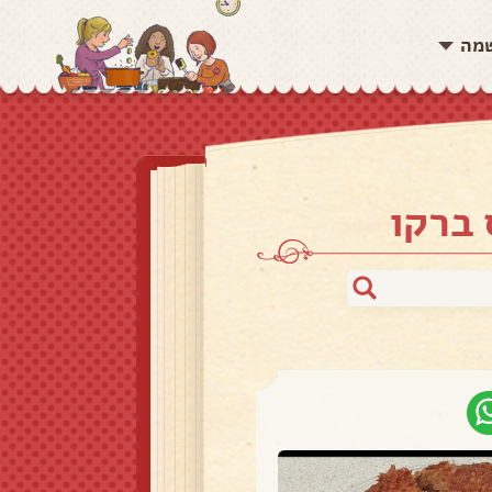
שמה
 ברקו