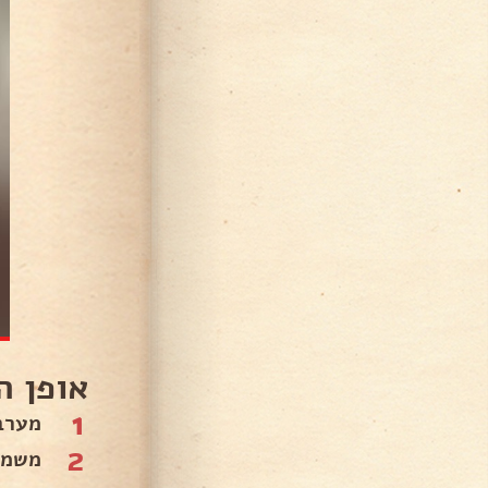
אופן ה
1
מערב
2
משמנ