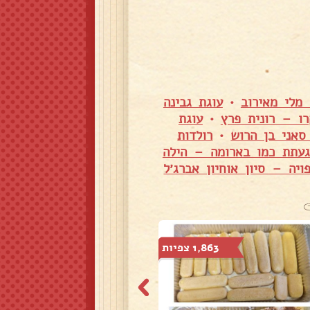
מלי מאירוב
•
עוגת גבינה
רו – רונית פרץ
•
עוגת
סאני בן הרוש
•
רולדות
געתת כמו בארומה – הילה
ויה – סיון אוחיון אברג׳ל
1,863 צפיות
2,041 צפיות