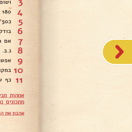
3
ושופ
4
180 מעלות.
5
כ40/50 דקות.
6
בודק
7
אם ה
8
נ.ב.
9
אפשר
10
במקו
11
כף ש
אמהות מבש
מ
תכונים נו
אהבת את המ