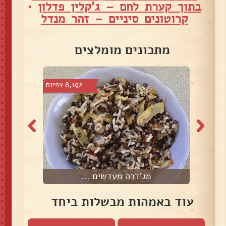
בתוך קערת לחם – ג'קלין פדלון
•
קרוטונים סיניים – זהר מנדל
מתכונים מומלצים
צפיות
8,192 צפיות
מג'דרה מעדשים ...
עוד באמהות מבשלות ביחד