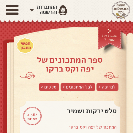
התחברות
והרשמה
אהבת את
הספר?
חפשי
מתכון
ספר המתכונים של
יפה וקס ברקו
לכריכה >
לכל המתכונים >
סלטים
>
סלט ירקות ושמיר
2,567
צפיות
המתכון של
יפה וקס ברקו