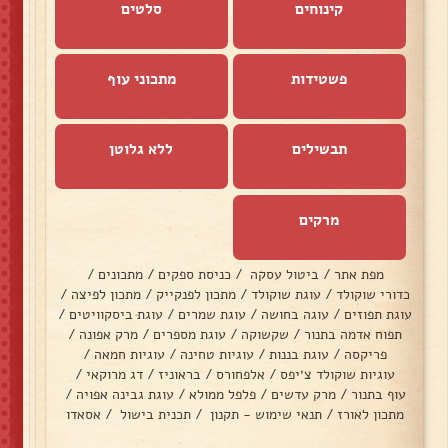
קינוחים
סלטים
פשטידות
מתכוני עוף
תבשילים
ללא גלוטן
מרקים
מפת אתר
/
ביטול עסקה
/
כניסת ספקים
/
מתכונים
/
כדורי שוקולד
/
עוגת שוקולד
/
מתכון לפנקייק
/
מתכון לפיצה
/
עוגת תפוזים
/
עוגה בחושה
/
עוגת שמרים
/
עוגת ביסקוויטים
/
תפוח אדמה בתנור
/
שקשוקה
/
עוגת מספרים
/
מרק אפונה
/
פריקסה
/
עוגת בננות
/
עוגיות טחינה
/
עוגיות חמאה
/
עוגיות שוקולד צ׳יפס
/
אלפחורס
/
בראוניז
/
דג מרוקאי
/
עוף בתנור
/
מרק עדשים
/
פלפל ממולא
/
עוגת גבינה אפויה
/
מתכון לאורז
/
תנאי שימוש - תקנון
/
תכנית בישול
/
אסאדו