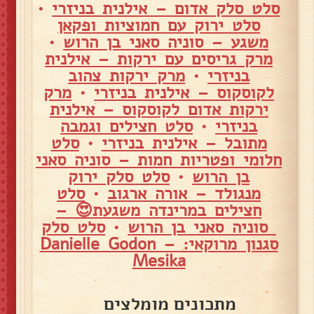
סלט סלק אדום – אילנית בניזרי
•
סלט ירוק עם חמוציות ופקאן
משגע – סוניה סאני בן הרוש
•
מרק גריסים עם ירקות – אילנית
בניזרי
•
מרק ירקות צהוב
לקוסקוס – אילנית בניזרי
•
מרק
ירקות אדום לקוסקוס – אילנית
בניזרי
•
סלט חצילים וגמבה
מתובל – אילנית בניזרי
•
סלט
חלומי ופטריות חמות – סוניה סאני
בן הרוש
•
סלט סלק ירוק
מנגולד – אורה ארגוב
•
סלט
חצילים במרינדה משגעת😍 –
סוניה סאני בן הרוש
•
סלט סלק
סגנון מרוקאי: – Danielle Godon
Mesika
מתכונים מומלצים