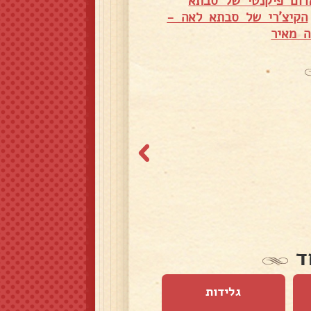
דום פיקנטי של סבתא
הקיצ'רי של סבתא לאה -
ה מאיר
ד
גלידות