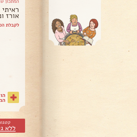
המתכון ש
ראיתי 
אורז ונ
לקבלת הספ
הו
המת
קטגור
ללא גל