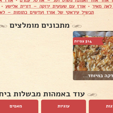
ז אחד אחד ואפונה פשוט וקל – אורטל עמרם
•
אורז א
לאה מאיר
•
אורז עם שעועית ירוקה – דורית אלישע
•
תבשיל עיראקי של אורז ועדשים כתומות – לא
מתכונים מומלצים
514 צפיות
קה במיוחד...
עוד באמהות מבשלות ביח
גות
עוגיות
מאפים