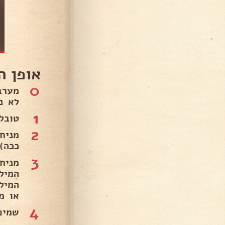
אופן ה
0
מערב
לא נ
1
טובל
2
מניח
ככה) 
3
מניח
המיל
המיל
או מ
4
שמים