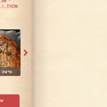
•
אור
אלוויז – 
פיצה ד
עו