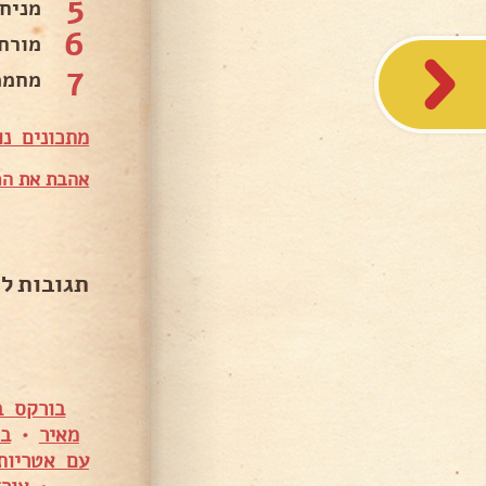
5
מניח
6
מורח
7
מחממים תנור ל180-200
מתכונים נו
אהבת את המ
תגובות ל
בורקס ב
מאיר
•
בו
עם אטריות 