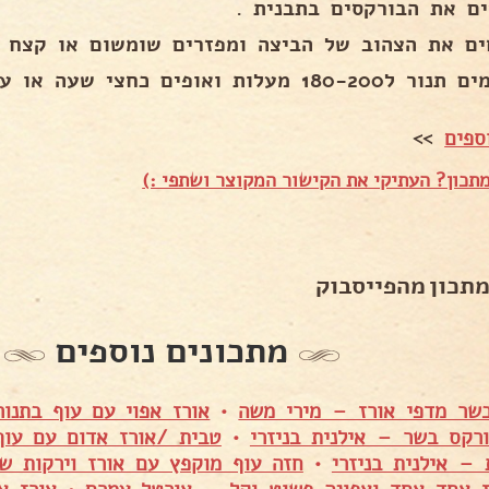
ים את הבורקסים בתבנית .
ים את הצהוב של הביצה ומפזרים שומשום או קצח .
 מעלות ואופים כחצי שעה או עד שהבורקס מזהיב יפה.
ספים
>>
תכון? העתיקי את הקישור המקוצר ושתפי :)
מתכון מהפייסבוק
מתכונים נוספים
שר מדפי אורז – מירי משה
•
אורז אפוי עם עוף בתנ
רקס בשר – אילנית בניזרי
•
טבית /אורז אדום עם עוף 
– אילנית בניזרי
•
חזה עוף מוקפץ עם אורז וירקות 