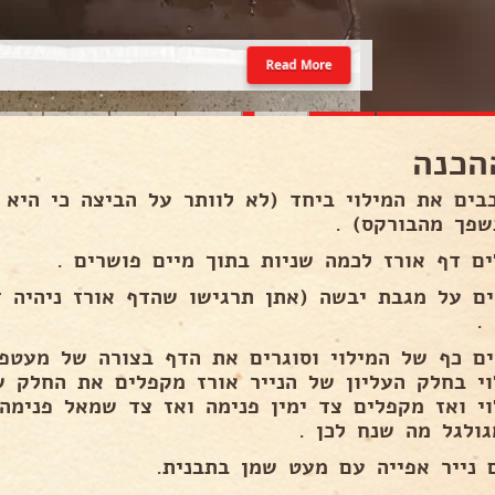
Read More
הכנה
בים את המילוי ביחד (לא לוותר על הביצה כי היא ג
שפך מהבורקס) .
ים דף אורז לכמה שניות בתוך מיים פושרים .
ים על מגבת יבשה (אתן תרגישו שהדף אורז ניהיה ד
.
ים כף של המילוי וסוגרים את הדף בצורה של מעטפ
וי בחלק העליון של הנייר אורז מקפלים את החלק ש
וי ואז מקפלים צד ימין פנימה ואז צד שמאל פנימה
גולגל מה שנח לכן .
 נייר אפייה עם מעט שמן בתבנית.