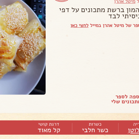
ל
מיטל אהרן
המון ברשת מתכונים על דפי
יסיתי לבד
ר של מיטל אהרן במייל
לחצי כאן
ספה לספר
כונים שלי
יה
כשרות
דרגת קושי
וטן
כשר חלבי
קל מאוד