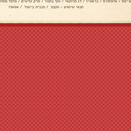
צ׳יפס
/
אלפחורס
/
בראוניז
/
דג מרוקאי
/
עוף בתנור
/
מרק עדשים
/
פלפל ממול
תנאי שימוש - תקנון
/
תכנית בישול
/
אסאדו