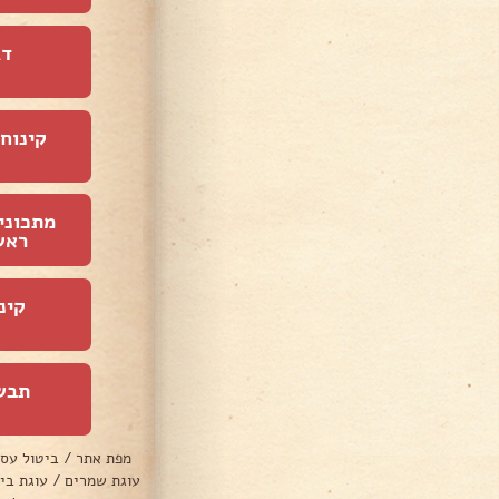
דג
קינוחי
מתכוני
ראש
קינ
תבש
מפת אתר
/
ביטול עס
עוגת שמרים
/
עוגת בי