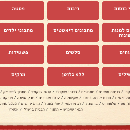
 כוסות
ריבות
פסטה
ם למנות
מתכונים דיאטטים
מתכוני ילדים
ונות
וחים
סלטים
פשטידות
ילים
ללא גלוטן
מרקים
קה
/
כניסת ספקים
/
מתכונים
/
כדורי שוקולד
/
עוגת שוקולד
/
מתכון לפנקייק
/
סקוויטים
/
תפוח אדמה בתנור
/
שקשוקה
/
עוגת מספרים
/
מרק אפונה
/
פריקסה
צ׳יפס
/
אלפחורס
/
בראוניז
/
דג מרוקאי
/
עוף בתנור
/
מרק עדשים
/
פלפל ממול
תנאי שימוש - תקנון
/
תכנית בישול
/
אסאדו