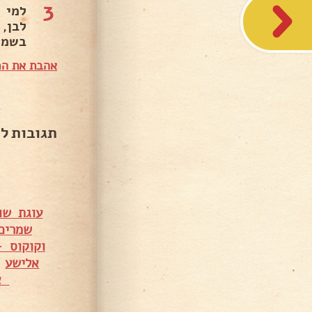
3
למי 
לבן, 
בשמח
אהבת את המ
תגובות ל
עוגת שו
שמרים
וקוקוס 
אלישע
•
או