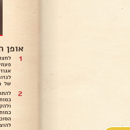
אופן ה
1
לגזו
של מ
2
הסוכ
להוצ