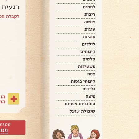
רגעים 
לחמים
ריבות
לקבלת הספ
פסטה
עוגות
עוגיות
לילדים
קינוחים
סלטים
פשטידות
פסח
קינוחי כוסות
גלידות
הו
פיצה
המת
סופגניות אפויות
שיבולת שועל
קטגור
פסח