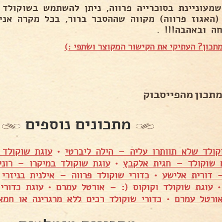
שמעוניינת בסוכרייה פרווה, ניתן להשתמש בשוקולד מ
(האגוז פרווה) מקווה שההסבר ברור, בכל מקרה אני פ
ה ובאהבה!!! .
תכון? העתיקי את הקישור המקוצר ושתפי :)
מתכון מהפייסבוק
מתכונים נוספים
קולד שלא תוותרו עליה – הילה ליברטי
•
עוגת שוקולד 
 שוקולד – חגית אלקבץ
•
עוגת שוקולד במיקרו – רוני
– דורית אלישע
•
כדורי שוקולד פרווה – אילנית בניזרי
•
עוגת שוקולד וקוקוס (: – אורטל עמרם
•
עוגת כדורי
רטל עמרם
•
כדורי שוקולד רכים ללא מרגרינה או חמא