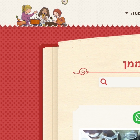
שמה
מן