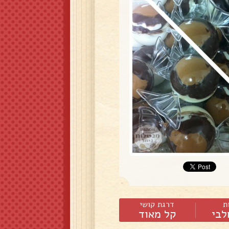
ת
דרגת קושי
לבי
קל מאוד