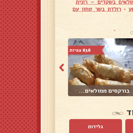
ולאים בשקדים – רונית
ע
•
רולדת בשר טחון עם
838 צפיות
574 צפיות
בורקסים ממולאים...
כונכיות ממולאות...
ד
גלידות