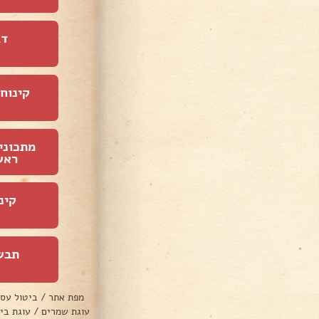
דג
קינוחי
מתכוני
ראש
קינ
תבש
מפת אתר
/
ביטול עס
עוגת שמרים
/
עוגת בי