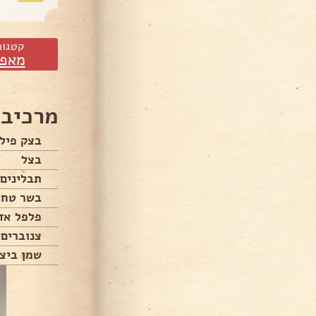
קטגור
מאפי
מרכיבי
בצק פיל
בצל
תבלינים
בשר טחו
פלפל אד
צנוברים
שמן ביצ