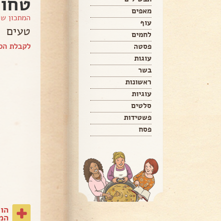
טחון
מאפים
המתכון ש
עוף
טעים
לחמים
לקבלת הס
פסטה
עוגות
בשר
ראשונות
עוגיות
סלטים
פשטידות
פסח
הו
המת