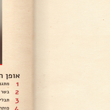
אופן ה
1
מתגנ
2
בשר 
3
תבלינ
4
פותח