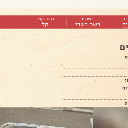
יה
כשרות
דרגת קושי
ם
כשר בשרי
קל
ם
ס
ן
ום
ה