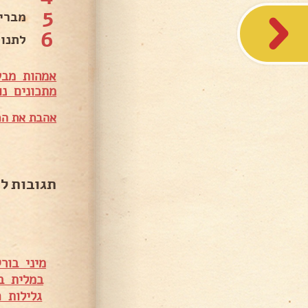
5
מברי
6
לתנור 170 מ
אמהות מבש
מתכונים נו
אהבת את המ
תגובות ל
מיני בור
במלית ב
גלילות 