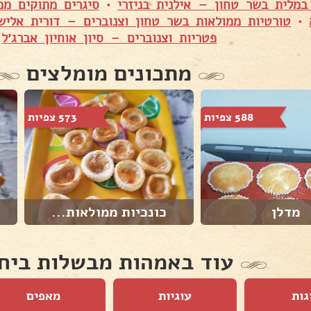
במלית בשר טחון – אילנית בניזרי
•
סיגרים מתוקים ממ
•
טורטיות ממולאות בשר טחון וצנוברים – דורית אליש
פטריות וצנוברים – סיון אוחיון אברג׳ל
מתכונים מומלצים
588 צפיות
573 צפיות
מדלן
כונכיות ממולאות...
עוד באמהות מבשלות ביח
גות
עוגיות
מאפים