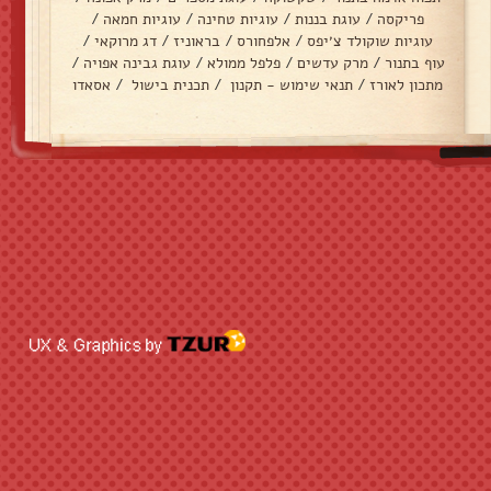
פריקסה
/
עוגת בננות
/
עוגיות טחינה
/
עוגיות חמאה
/
עוגיות שוקולד צ׳יפס
/
אלפחורס
/
בראוניז
/
דג מרוקאי
/
עוף בתנור
/
מרק עדשים
/
פלפל ממולא
/
עוגת גבינה אפויה
/
מתכון לאורז
/
תנאי שימוש - תקנון
/
תכנית בישול
/
אסאדו