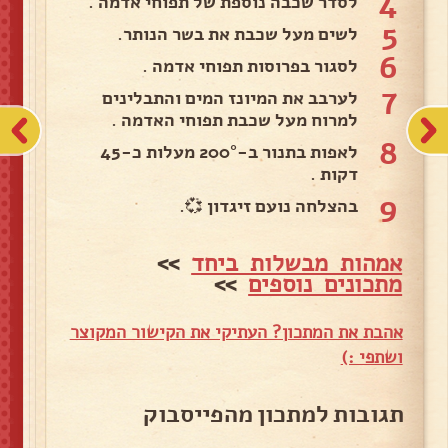
4
לסדר שכבה נוספת של תפוחי אדמה .
5
לשים מעל שכבת את בשר הנותר.
6
לסגור בפרוסות תפוחי אדמה .
7
לערבב את המיונז המים והתבלינים
למרוח מעל שכבת תפוחי האדמה .
8
לאפות בתנור ב-200° מעלות כ-45
דקות .
9
בהצלחה נועם זיגדון 💞.
אמהות מבשלות ביחד
>>
מתכונים נוספים
>>
אהבת את המתכון? העתיקי את הקישור המקוצר
ושתפי :)
תגובות למתכון מהפייסבוק