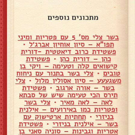
מתכונים נוספים
בשר צלי מס' 5 עם פטריות ומיני
תפו"א – סיון אוחיון אברג׳ל
•
פשטידת כרוב דיאטטית -דורית
כהן – דורית כהן
•
פשטידת
קישואים קלה וטעימה – ויקי בן
טובים
•
צלי בשר בתנור עם ניחוח
משגעעע – סיון אסולין מלול
•
צלי
בשר – אורה ארגוב
•
פשטידת
תירס הכי טעימה שיש של סבתא
לאה – לאה מאיר
•
צלי בשר
ופטריות כמו באירועים – אילנית
בניזרי
•
תחתיות ארטישוק עם
בשר – אילנית בניזרי
•
פשטידת
אטריות וגבינות – סוניה סאני בן