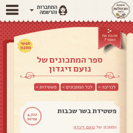
התחברות
והרשמה
אהבת את
הספר?
חפשי
מתכון
ספר המתכונים של
נועם זיגדון
לכריכה >
לכל המתכונים >
פשטידות
>
פשטידת בשר שכבות
4,722
צפיות
המתכון של
נועם זיגדון