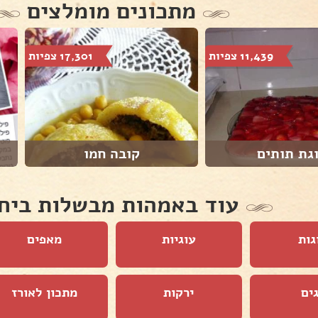
מתכונים מומלצים
11,439 צפיות
17,301 צפיות
גת תותים
קובה חמו
עוד באמהות מבשלות ביח
גות
עוגיות
מאפים
ים
ירקות
מתכון לאורז