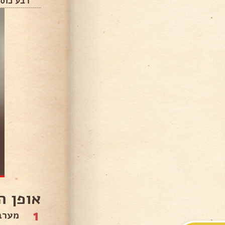
רבע כוס
אופן ה
1
מערב