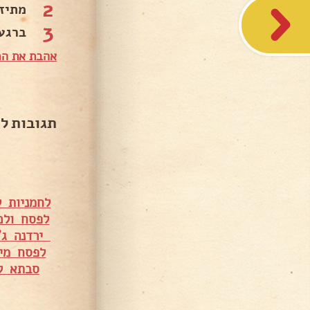
2
מתיז
3
ברגע
אהבת את המ
תגובות ל
לחמניות 
לפסח ולכ
ירדנה ג'
לפסח מי
סבתא ל