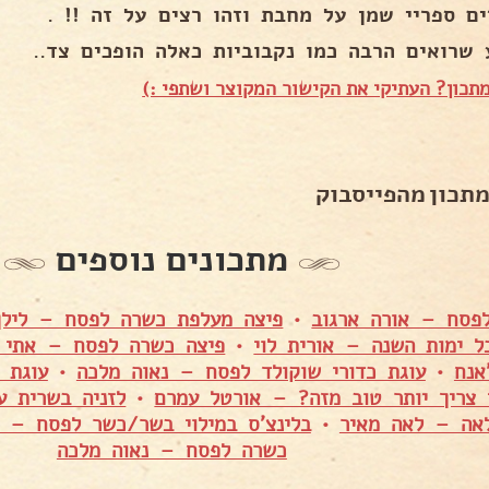
ים ספריי שמן על מחבת וזהו רצים על זה !! .
 שרואים הרבה כמו נקבוביות כאלה הופכים צד..
תכון? העתיקי את הקישור המקוצר ושתפי :)
מתכון מהפייסבוק
מתכונים נוספים
לפסח – אורה ארגוב
•
פיצה מעלפת כשרה לפסח – לילך
ל ימות השנה – אורית לוי
•
פיצה כשרה לפסח – אתי 
אנח
•
עוגת כדורי שוקולד לפסח – נאוה מלכה
•
עוגת 
 צריך יותר טוב מזה? – אורטל עמרם
•
לזניה בשרית 
אה – לאה מאיר
•
בלינצ'ס במילוי בשר/כשר לפסח – 
כשרה לפסח – נאוה מלכה