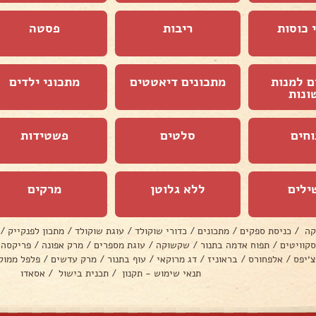
 כוסות
ריבות
פסטה
ם למנות
מתכונים דיאטטים
מתכוני ילדים
ונות
וחים
סלטים
פשטידות
ילים
ללא גלוטן
מרקים
קה
/
כניסת ספקים
/
מתכונים
/
כדורי שוקולד
/
עוגת שוקולד
/
מתכון לפנקייק
/
סקוויטים
/
תפוח אדמה בתנור
/
שקשוקה
/
עוגת מספרים
/
מרק אפונה
/
פריקסה
צ׳יפס
/
אלפחורס
/
בראוניז
/
דג מרוקאי
/
עוף בתנור
/
מרק עדשים
/
פלפל ממול
תנאי שימוש - תקנון
/
תכנית בישול
/
אסאדו