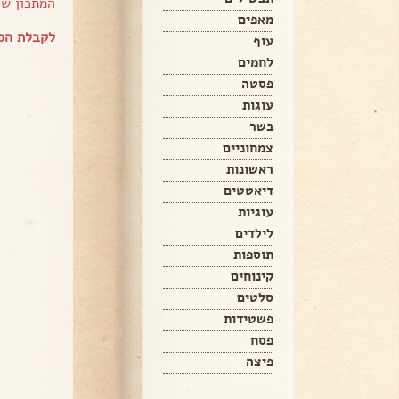
המתכון ש
מאפים
לקבלת הספ
עוף
לחמים
פסטה
עוגות
בשר
צמחוניים
ראשונות
דיאטטים
עוגיות
לילדים
תוספות
קינוחים
סלטים
פשטידות
פסח
פיצה