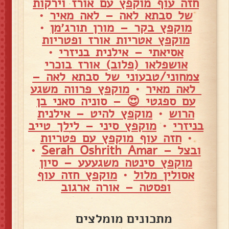
חזה עוף מוקפץ עם אורז וירקות
של סבתא לאה – לאה מאיר
•
מוקפץ בקר – מורן תורג׳מן
•
מוקפץ אטריות אורז ופטריות
אסיאתי – אילנית בניזרי
•
אושפלאו (פלוב) אורז בוכרי
צמחוני/טבעוני של סבתא לאה –
לאה מאיר
•
מוקפץ פרווה משגע
עם ספגטי 😍 – סוניה סאני בן
הרוש
•
מוקפץ להיט – אילנית
בניזרי
•
מוקפץ סיני – לילך טייב
•
חזה עוף מוקפץ עם פטריות
ובצל – Serah Oshrith Amar
•
מוקפץ סינטה משגעעע – סיון
אסולין מלול
•
מוקפץ חזה עוף
ופסטה – אורה ארגוב
מתכונים מומלצים