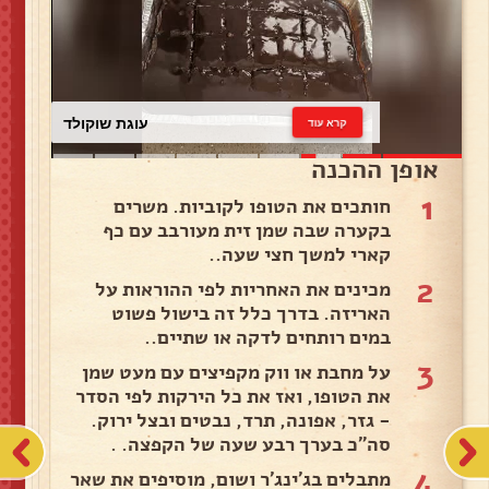
עוגת שוקולד
קרא עוד
אופן ההכנה
1
חותכים את הטופו לקוביות. משרים
בקערה שבה שמן זית מעורבב עם כף
קארי למשך חצי שעה..
2
מכינים את האחריות לפי ההוראות על
האריזה. בדרך כלל זה בישול פשוט
במים רותחים לדקה או שתיים..
3
על מחבת או ווק מקפיצים עם מעט שמן
את הטופו, ואז את כל הירקות לפי הסדר
- גזר, אפונה, תרד, נבטים ובצל ירוק.
סה"כ בערך רבע שעה של הקפצה. .
4
מתבלים בג'ינג'ר ושום, מוסיפים את שאר