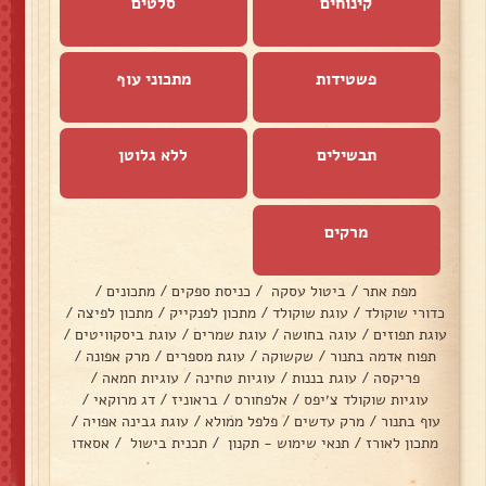
קינוחים
סלטים
פשטידות
מתכוני עוף
תבשילים
ללא גלוטן
מרקים
מפת אתר
/
ביטול עסקה
/
כניסת ספקים
/
מתכונים
/
כדורי שוקולד
/
עוגת שוקולד
/
מתכון לפנקייק
/
מתכון לפיצה
/
עוגת תפוזים
/
עוגה בחושה
/
עוגת שמרים
/
עוגת ביסקוויטים
/
תפוח אדמה בתנור
/
שקשוקה
/
עוגת מספרים
/
מרק אפונה
/
פריקסה
/
עוגת בננות
/
עוגיות טחינה
/
עוגיות חמאה
/
עוגיות שוקולד צ׳יפס
/
אלפחורס
/
בראוניז
/
דג מרוקאי
/
עוף בתנור
/
מרק עדשים
/
פלפל ממולא
/
עוגת גבינה אפויה
/
מתכון לאורז
/
תנאי שימוש - תקנון
/
תכנית בישול
/
אסאדו