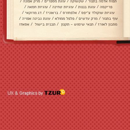
תפוח אדמה בתנור
/
שקשוקה
/
עוגת מספרים
/
מרק אפונה
/
פריקסה
/
עוגת בננות
/
עוגיות טחינה
/
עוגיות חמאה
/
עוגיות שוקולד צ׳יפס
/
אלפחורס
/
בראוניז
/
דג מרוקאי
/
עוף בתנור
/
מרק עדשים
/
פלפל ממולא
/
עוגת גבינה אפויה
/
מתכון לאורז
/
תנאי שימוש - תקנון
/
תכנית בישול
/
אסאדו