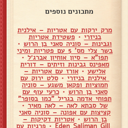
מתכונים נוספים
מרק ירקות עם אטריות – אילנית
בניזרי
•
פשטידת אטריות
וגבינות – סוניה סאני בן הרוש
•
בשר צלי מס' 5 עם פטריות ומיני
תפו"א – סיון אוחיון אברג׳ל
•
מאפינס גבינות וזיתים – דורית
אלישע
•
אורז עם אטריות –
אילנית בניזרי
•
סלט ירוק עם
חמוציות ופקאן משגע – סוניה
סאני בן הרוש
•
כרעי עוף עם
תפוחי אדמה בגריל "כמו בסופר"
של סבתא לאה – לאה מאיר
•
קציצות עם אפונה – סוניה סאני
בן הרוש
•
אטריות דקיקות –
Eden Saliman Gill
•
פרגיות עם