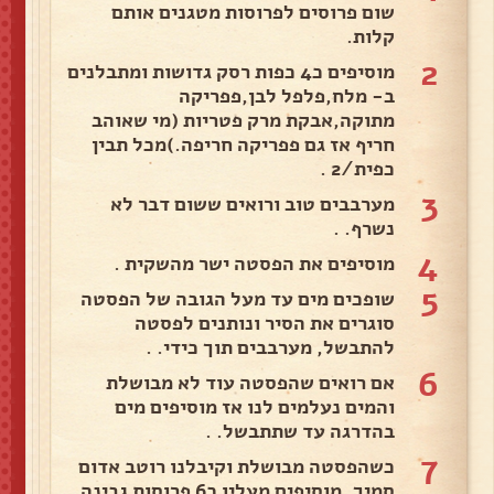
שום פרוסים לפרוסות מטגנים אותם
קלות.
2
מוסיפים כ4 כפות רסק גדושות ומתבלנים
ב- מלח,פלפל לבן,פפריקה
מתוקה,אבקת מרק פטריות (מי שאוהב
חריף אז גם פפריקה חריפה.)מכל תבין
כפית/2 .
3
מערבבים טוב ורואים ששום דבר לא
נשרף. .
4
מוסיפים את הפסטה ישר מהשקית .
5
שופכים מים עד מעל הגובה של הפסטה
סוגרים את הסיר ונותנים לפסטה
להתבשל, מערבבים תוך כידי. .
6
אם רואים שהפסטה עוד לא מבושלת
והמים נעלמים לנו אז מוסיפים מים
בהדרגה עד שתתבשל. .
7
כשהפסטה מבושלת וקיבלנו רוטב אדום
סמיך, מוסיפים מעליו כ6 פרוסות גבינה