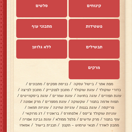
קינוחים
סלטים
פשטידות
מתכוני עוף
תבשילים
ללא גלוטן
מרקים
מפת אתר
/
ביטול עסקה
/
כניסת ספקים
/
מתכונים
/
כדורי שוקולד
/
עוגת שוקולד
/
מתכון לפנקייק
/
מתכון לפיצה
/
עוגת תפוזים
/
עוגה בחושה
/
עוגת שמרים
/
עוגת ביסקוויטים
/
תפוח אדמה בתנור
/
שקשוקה
/
עוגת מספרים
/
מרק אפונה
/
פריקסה
/
עוגת בננות
/
עוגיות טחינה
/
עוגיות חמאה
/
עוגיות שוקולד צ׳יפס
/
אלפחורס
/
בראוניז
/
דג מרוקאי
/
עוף בתנור
/
מרק עדשים
/
פלפל ממולא
/
עוגת גבינה אפויה
/
מתכון לאורז
/
תנאי שימוש - תקנון
/
תכנית בישול
/
אסאדו