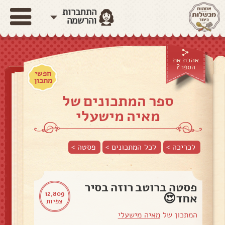
התחברות
והרשמה
אהבת את
הספר?
חפשי
מתכון
ספר המתכונים של
מאיה מישעלי
לכריכה >
לכל המתכונים >
פסטה
>
פסטה ברוטב רוזה בסיר
12,809
אחד😍
צפיות
המתכון של
מאיה מישעלי