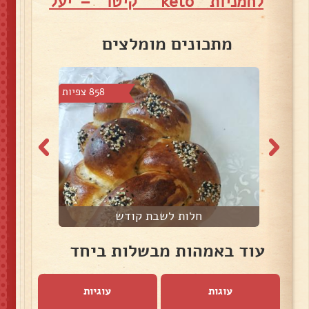
לחמניות "keto" "קיטו" – יעל
מתכונים מומלצים
 צפיות
858 צפיות
חלות לשבת קודש
ק
עוד באמהות מבשלות ביחד
עוגות
עוגיות