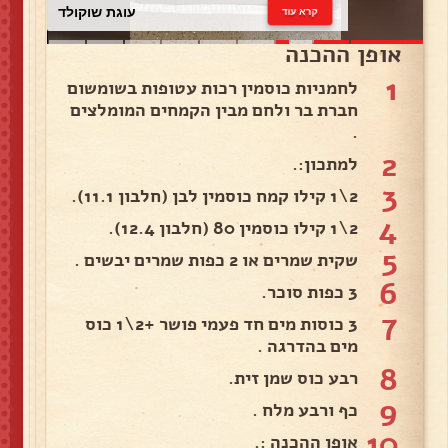
עוגת שוקולד
קרא עוד
אופן ההכנה
1
לחמניות כוסמין רכות עטופות בשומשום
חברת בר ולחם מבין הקמחים המומלצים
.
2
למתכון:.
3
2\1 קילו קמח כוסמין לבן (חלבון 11.1).
4
2\1 קילו כוסמין 80 (חלבון 12.4).
5
שקית שמרים או 2 כפות שמרים יבשים .
6
3 כפות סוכר.
7
3 כוסות מים חד פעמי פושר +2\1 כוס
מים בהדרגה .
8
רבע כוס שמן זית.
9
כף ורבע מלח .
10
אופן ההכנה :.