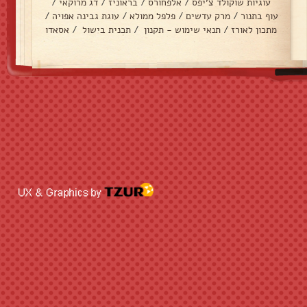
עוגיות שוקולד צ׳יפס
/
אלפחורס
/
בראוניז
/
דג מרוקאי
/
עוף בתנור
/
מרק עדשים
/
פלפל ממולא
/
עוגת גבינה אפויה
/
מתכון לאורז
/
תנאי שימוש - תקנון
/
תכנית בישול
/
אסאדו