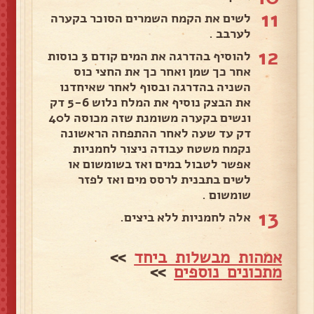
11
לשים את הקמח השמרים הסוכר בקערה
לערבב .
12
להוסיף בהדרגה את המים קודם 3 כוסות
אחר כך שמן ואחר כך את החצי כוס
השניה בהדרגה ובסוף לאחר שאיחדנו
את הבצק נוסיף את המלח נלוש 5-6 דק
ונשים בקערה משומנת שזה מכוסה ל40
דק עד שעה לאחר ההתפחה הראשונה
נקמח משטח עבודה ניצור לחמניות
אפשר לטבול במים ואז בשומשום או
לשים בתבנית לרסס מים ואז לפזר
שומשום .
13
אלה לחמניות ללא ביצים.
אמהות מבשלות ביחד
>>
מתכונים נוספים
>>