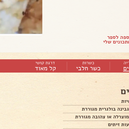
ספה לספר
כונים שלי
יה
כשרות
דרגת קושי
ם
כשר חלבי
קל מאוד
ם
יות
ות זיתים