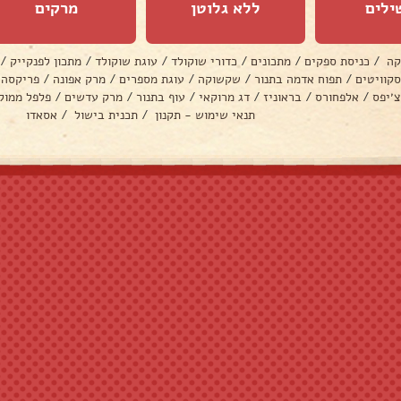
ילים
ללא גלוטן
מרקים
קה
/
כניסת ספקים
/
מתכונים
/
כדורי שוקולד
/
עוגת שוקולד
/
מתכון לפנקייק
/
סקוויטים
/
תפוח אדמה בתנור
/
שקשוקה
/
עוגת מספרים
/
מרק אפונה
/
פריקסה
צ׳יפס
/
אלפחורס
/
בראוניז
/
דג מרוקאי
/
עוף בתנור
/
מרק עדשים
/
פלפל ממול
תנאי שימוש - תקנון
/
תכנית בישול
/
אסאדו