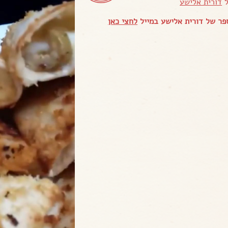
ל
דורית אלישע
ר של דורית אלישע במייל
לחצי כאן