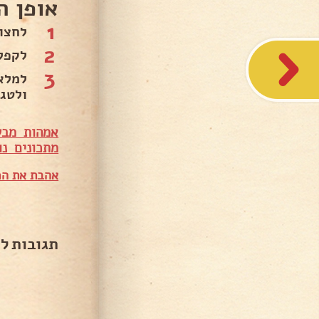
אופן ה
1
לחצות
2
לקפל
3
ולטג
אמהות מבש
מתכונים נו
אהבת את המ
תגובות ל