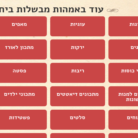
עוד באמהות מבשלות ביח
גות
עוגיות
מאפים
ים
ירקות
מתכון לאורז
 כוסות
ריבות
פסטה
ם למנות
מתכונים דיאטטים
מתכוני ילדים
ונות
וחים
סלטים
פשטידות