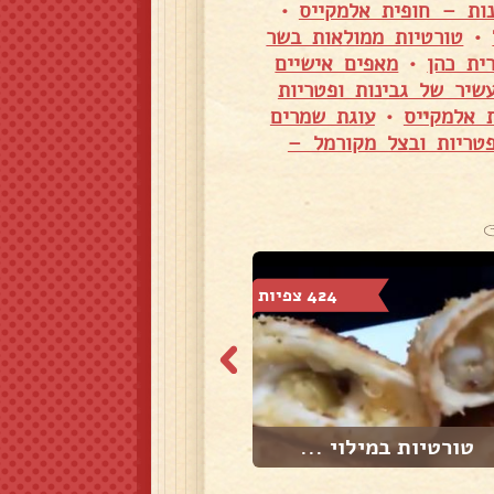
נות – חופית אלמקייס
•
•
טורטיות ממולאות בשר
ית כהן
•
מאפים אישיים
עשיר של גבינות ופטריות
 אלמקייס
•
עוגת שמרים
פטריות ובצל מקורמל –
424 צפיות
5,515 צפיות
טורטיות במילוי ...
כבד קצוץ