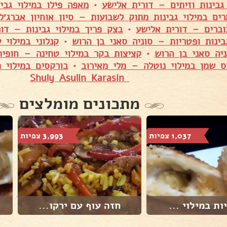
גבינות וזיתים – דורית אלישע
•
מאפה פילו במילוי גבי
ם במילוי גבינות מתוק לשבועות – סיון אוחיון אברג׳ל
וברים – דורית אלישע
•
בצק פריך במילוי גבינות – דור
בינות ופטריות – סוניה סאני בן הרוש
•
קנלוני במילוי 
יה סאני בן הרוש
•
קציצות בקר במילוי טחינה – חופית
ס שמן במילוי נוטלה – מלי מאירוב
•
בורקסים במילוי 
Shuly Asulin Karasin
מתכונים מומלצים
1,037 צפיות
3,993 צפיות
ות במילוי ...
חזה עוף עם ירקו...