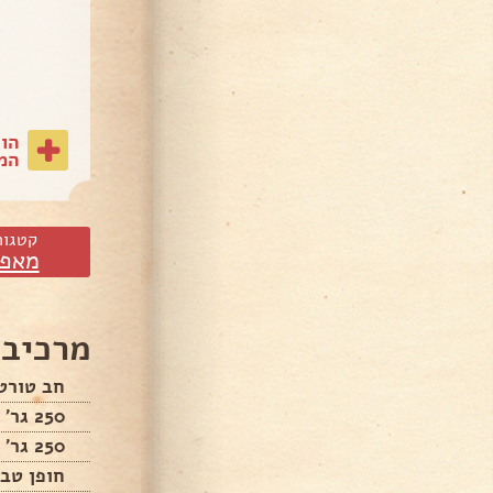
הו
המת
קטגור
מאפי
מרכיבי
חב טורט
250 גר' גבינה בולגרית מגוררת
250 גר' מוצרלה או צהובה מגוררת
חופן טבע