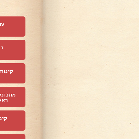
עו
דג
קינוחי
מתכוני
ראש
קינ