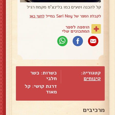
קל להכנה וטעים כמו בלינצ'ס מקמח רגיל
לקבלת הספר של Sari Noy במייל
לחצי כאן
הוספה לספר
המתכונים שלי
קטגוריה:
כשרות: כשר
קינוחים
חלבי
דרגת קושי: קל
מאוד
מרכיבים