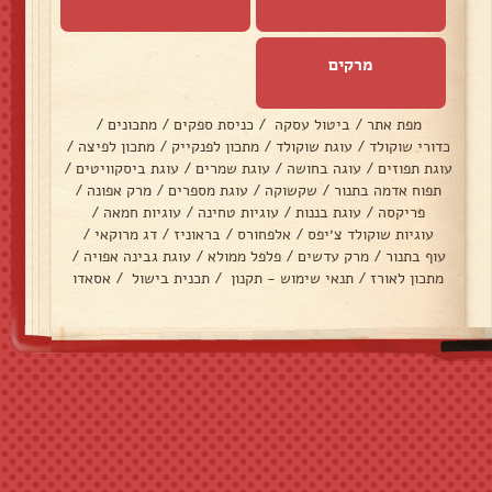
מרקים
מפת אתר
/
ביטול עסקה
/
כניסת ספקים
/
מתכונים
/
כדורי שוקולד
/
עוגת שוקולד
/
מתכון לפנקייק
/
מתכון לפיצה
/
עוגת תפוזים
/
עוגה בחושה
/
עוגת שמרים
/
עוגת ביסקוויטים
/
תפוח אדמה בתנור
/
שקשוקה
/
עוגת מספרים
/
מרק אפונה
/
פריקסה
/
עוגת בננות
/
עוגיות טחינה
/
עוגיות חמאה
/
עוגיות שוקולד צ׳יפס
/
אלפחורס
/
בראוניז
/
דג מרוקאי
/
עוף בתנור
/
מרק עדשים
/
פלפל ממולא
/
עוגת גבינה אפויה
/
מתכון לאורז
/
תנאי שימוש - תקנון
/
תכנית בישול
/
אסאדו