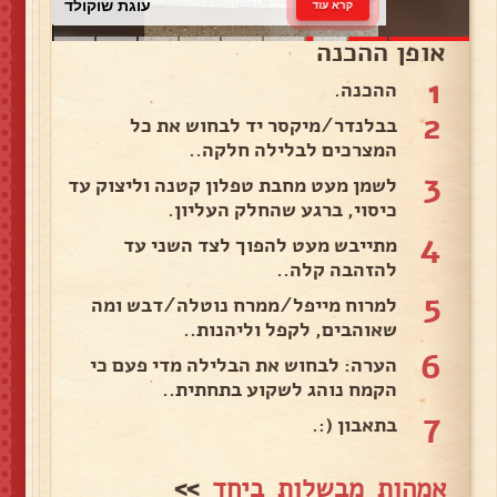
עוגת שוקולד
קרא עוד
אופן ההכנה
1
ההכנה.
2
בבלנדר/מיקסר יד לבחוש את כל
המצרכים לבלילה חלקה..
3
לשמן מעט מחבת טפלון קטנה וליצוק עד
כיסוי, ברגע שהחלק העליון.
4
מתייבש מעט להפוך לצד השני עד
להזהבה קלה..
5
למרוח מייפל/ממרח נוטלה/דבש ומה
שאוהבים, לקפל וליהנות..
6
הערה: לבחוש את הבלילה מדי פעם כי
הקמח נוהג לשקוע בתחתית..
7
בתאבון (:.
אמהות מבשלות ביחד
>>