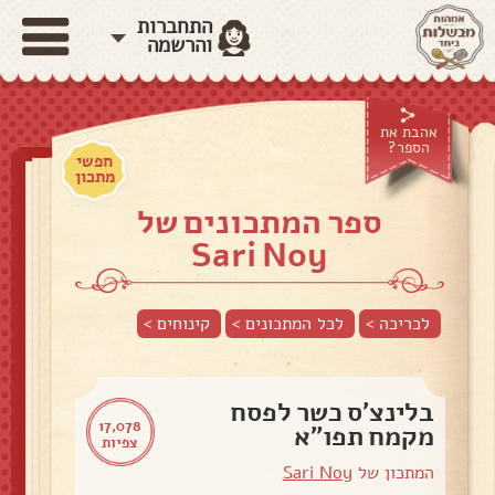
התחברות
והרשמה
אהבת את
הספר?
חפשי
מתכון
ספר המתכונים של
Sari Noy
לכריכה >
לכל המתכונים >
קינוחים
>
בלינצ'ס כשר לפסח
17,078
מקמח תפו"א
צפיות
המתכון של
Sari Noy