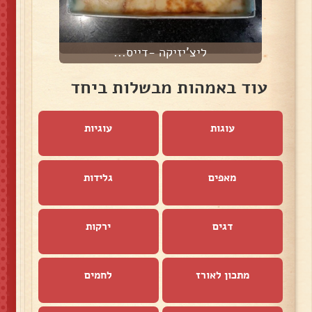
ליצ'יזיקה -דייס...
עוד באמהות מבשלות ביחד
עוגות
עוגיות
מאפים
גלידות
דגים
ירקות
מתכון לאורז
לחמים