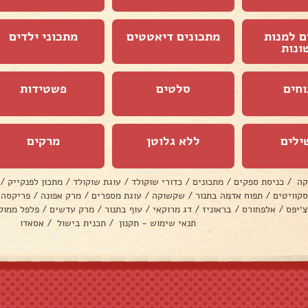
ם למנות
מתכונים דיאטטים
מתכוני ילדים
ונות
וחים
סלטים
פשטידות
ילים
ללא גלוטן
מרקים
קה
/
כניסת ספקים
/
מתכונים
/
כדורי שוקולד
/
עוגת שוקולד
/
מתכון לפנקייק
/
סקוויטים
/
תפוח אדמה בתנור
/
שקשוקה
/
עוגת מספרים
/
מרק אפונה
/
פריקסה
צ׳יפס
/
אלפחורס
/
בראוניז
/
דג מרוקאי
/
עוף בתנור
/
מרק עדשים
/
פלפל ממול
תנאי שימוש - תקנון
/
תכנית בישול
/
אסאדו