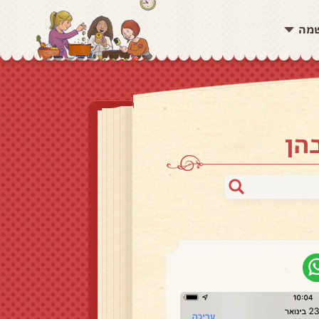
שמה
הן