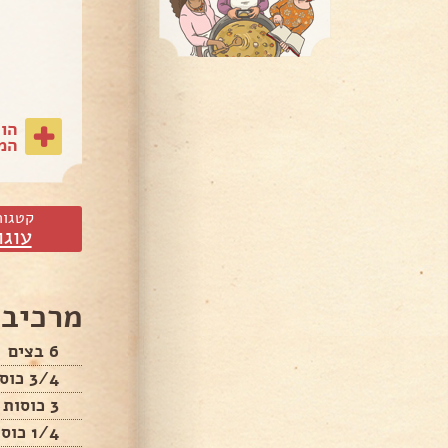
הו
המת
קטגור
עוגו
מרכיבי
6 בצים
3/4 כוס סוכר
3 כוסות קמח
1/4 כוס שמן