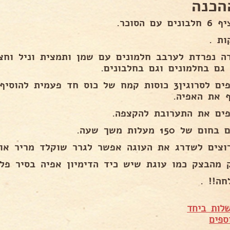
הכנה
ים עם הסוכר.
ה נפרדת לערבב חלמונים עם שמן ותמצית וניל וחצ
 גם בחלמונים וגם בחלבונים.
מוסיפים לסרוגין3 כוסות קמח של כוס חד פעמית ל
ף את האפיה.
פים את התערובת להקצפה.
ם של 150 מעלות משך שעה.
וצים לשדרג את העוגה אפשר לגרר שוקלד מריר או 
 מהבצק כמו עוגת שיש כיד הדימיון אפיה בסיר פלא א
חה!! .
לות ביחד
ספים