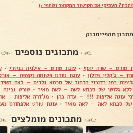
תכון? העתיקי את הקישור המקוצר ושתפי :)
מתכון מהפייסבוק
מתכונים נוספים
ון טורט – שרה יוסף
•
עוגת טורט – אילנית בניזרי
•
ע
נון – ג'קלין פדלון
•
עוגת טורט פשוטה וקצפת – אורט
ליפות כמו בדוכני הרחוב של סבתא גלדיס – לאה מאיר
•
 ללא גלוטן של סבתא לאה – לאה מאיר
•
טורט גבינה 
ני עוגה אליפות !!!! – עדה כהן
•
מג'דרה אליפות - או
של סבתא לאה – לאה מאיר
•
עוגת טורט אלפחורס מעל
מתכונים מומלצים