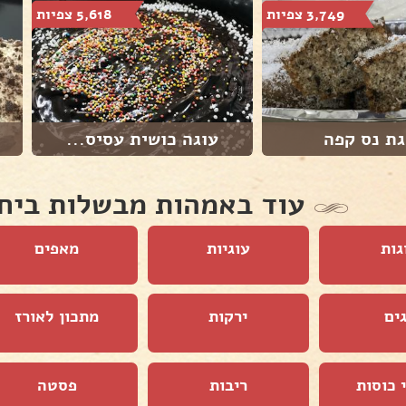
3,749 צפיות
5,618 צפיות
גת נס קפה
עוגה כושית עסיס...
עוד באמהות מבשלות ביח
גות
עוגיות
מאפים
ים
ירקות
מתכון לאורז
 כוסות
ריבות
פסטה