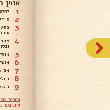
אופן ה
1
להקציף 6 חלבונ
2
8 דקות .
3
בקער
סוכר
4
ובסו
5
מוסי
6
אופים בחו
7
אם ר
8
בחלק
9
בהצל
אמהות מבש
מ
תכונים נו