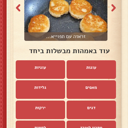
זראזה עם תפוייא...
עוד באמהות מבשלות ביחד
עוגות
עוגיות
מאפים
גלידות
דגים
ירקות
מתכון לאורז
לחמים