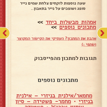
שעה נוספות לוקחים צלחת שמים נייר
סופג ושופכים על נייר בתאבון..
אמהות מבשלות ביחד
>>
מתכונים נוספים
>>
אהבת את המתכון? העתיקי את הקישור המקוצר
ושתפי :)
תגובות למתכון מהפייסבוק
מתכונים נוספים
מחמאר/אילנית בניזרי – אילנית
בניזרי
•
מחמר- פשטידה – סיון
אוחיון אברג׳ל
•
פשטידה