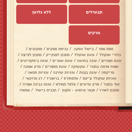
תבשילים
ללא גלוטן
מרקים
מפת אתר
/
ביטול עסקה
/
כניסת ספקים
/
מתכונים
/
כדורי שוקולד
/
עוגת שוקולד
/
מתכון לפנקייק
/
מתכון לפיצה
/
עוגת תפוזים
/
עוגה בחושה
/
עוגת שמרים
/
עוגת ביסקוויטים
/
תפוח אדמה בתנור
/
שקשוקה
/
עוגת מספרים
/
מרק אפונה
/
פריקסה
/
עוגת בננות
/
עוגיות טחינה
/
עוגיות חמאה
/
עוגיות שוקולד צ׳יפס
/
אלפחורס
/
בראוניז
/
דג מרוקאי
/
עוף בתנור
/
מרק עדשים
/
פלפל ממולא
/
עוגת גבינה אפויה
/
מתכון לאורז
/
תנאי שימוש - תקנון
/
תכנית בישול
/
אסאדו