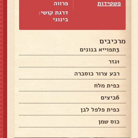
פשטידות
פרווה
דרגת קושי:
בינוני
מרכיבים
3תפוייא בנונים
1גזר
רבע צרור כוסברה
כפית מלח
6ביצים
כפית פלפל לבן
כוס שמן