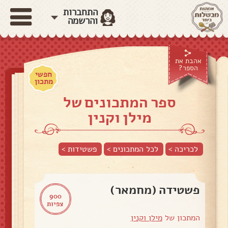
התחברות
והרשמה
אהבת את
הספר?
חפשי
מתכון
ספר המתכונים של
מילן וקנין
לכריכה >
לכל המתכונים >
פשטידות
>
פשטידה (מחמאר)
900
צפיות
המתכון של
מילן וקנין