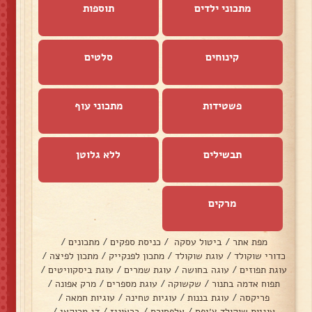
מתכוני ילדים
תוספות
קינוחים
סלטים
פשטידות
מתכוני עוף
תבשילים
ללא גלוטן
מרקים
מפת אתר
/
ביטול עסקה
/
כניסת ספקים
/
מתכונים
/
כדורי שוקולד
/
עוגת שוקולד
/
מתכון לפנקייק
/
מתכון לפיצה
/
עוגת תפוזים
/
עוגה בחושה
/
עוגת שמרים
/
עוגת ביסקוויטים
/
תפוח אדמה בתנור
/
שקשוקה
/
עוגת מספרים
/
מרק אפונה
/
פריקסה
/
עוגת בננות
/
עוגיות טחינה
/
עוגיות חמאה
/
עוגיות שוקולד צ׳יפס
/
אלפחורס
/
בראוניז
/
דג מרוקאי
/