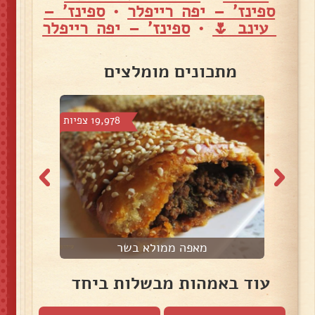
ספינז' – יפה רייפלר
•
ספינז' –
עינב 🌷
•
ספינז' – יפה רייפלר
מתכונים מומלצים
צפיות
19,978 צפיות
מאפה ממולא בשר
עוד באמהות מבשלות ביחד