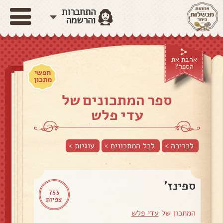
התחברות
והרשמה
אהבת את
הספר?
חפשי
מתכון
ספר המתכונים של
עדי פלש
לכריכה >
לכל המתכונים >
עוגיות
>
ספינז'
753
צפיות
המתכון של
עדי פלש