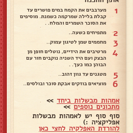
1
מערבבים את הקמח במים פושרים עד
קבלת בלילה שמרקמה כשמנת. מוסיפים
את הסוכר השמרים והמלח. .
2
מתפיחים כשעה..
3
מחממים שמן לטיגון עמוק..
4
מרטיבים את הידיים, נוטלים חופן מן
הבצק ועם היד השניה נוקבים חור עם
הבוהן כמו כעך. .
5
מטגנים עד גוון זהוב..
6
מוציאים בוזקים אבקת סוכר ובולסים..
אמהות מבשלות ביחד
>>
מתכונים נוספים
>>
סוף סוף יש לאמהות מבשלות
אפליקציה :)
להורדת האפלקיה לחצי כאן