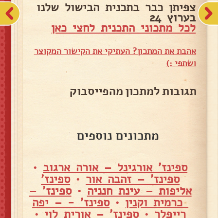
צפיתן כבר בתכנית הבישול שלנו
בערוץ 24
לכל מתכוני התכנית לחצי כאן
אהבת את המתכון? העתיקי את הקישור המקוצר
ושתפי :)
תגובות למתכון מהפייסבוק
מתכונים נוספים
ספינז' אורגינל – אורה ארגוב
•
ספינז' – זהבה אור
•
ספינז'
אליפות – עינת חנניה
•
ספינז' –
כרמית וקנין
•
ספינז' - – יפה
רייפלר
•
ספינז' – אורית לוי
•