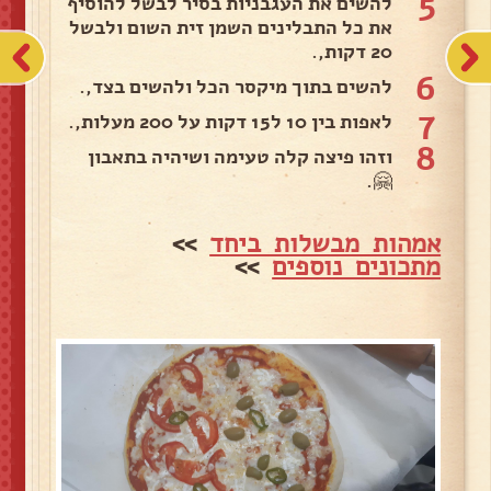
5
להשים את העגבניות בסיר לבשל להוסיף
את כל התבלינים השמן זית השום ולבשל
20 דקות,.
6
להשים בתוך מיקסר הכל ולהשים בצד,.
7
לאפות בין 10 ל15 דקות על 200 מעלות,.
8
וזהו פיצה קלה טעימה ושיהיה בתאבון
🤗.
אמהות מבשלות ביחד
>>
מתכונים נוספים
>>