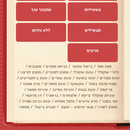
פשטידות
מתכוני עוף
תבשילים
ללא גלוטן
מרקים
מפת אתר
/
ביטול עסקה
/
כניסת ספקים
/
מתכונים
/
כדורי שוקולד
/
עוגת שוקולד
/
מתכון לפנקייק
/
מתכון לפיצה
/
עוגת תפוזים
/
עוגה בחושה
/
עוגת שמרים
/
עוגת ביסקוויטים
/
תפוח אדמה בתנור
/
שקשוקה
/
עוגת מספרים
/
מרק אפונה
/
פריקסה
/
עוגת בננות
/
עוגיות טחינה
/
עוגיות חמאה
/
עוגיות שוקולד צ׳יפס
/
אלפחורס
/
בראוניז
/
דג מרוקאי
/
עוף בתנור
/
מרק עדשים
/
פלפל ממולא
/
עוגת גבינה אפויה
/
מתכון לאורז
/
תנאי שימוש - תקנון
/
תכנית בישול
/
אסאדו