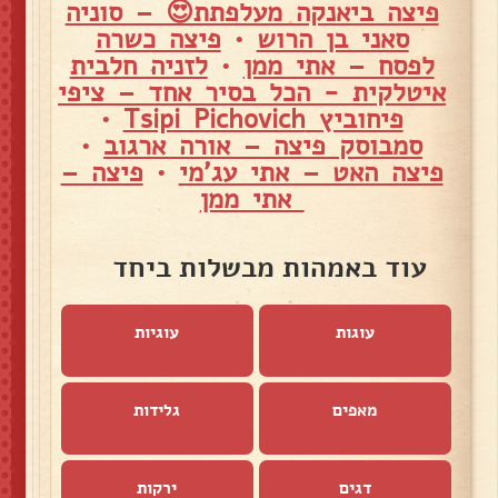
פיצה ביאנקה מעלפתת😍 – סוניה
סאני בן הרוש
•
פיצה כשרה
לפסח – אתי ממן
•
לזניה חלבית
איטלקית - הכל בסיר אחד – ציפי
פיחוביץ Tsipi Pichovich
•
סמבוסק פיצה – אורה ארגוב
•
פיצה האט – אתי עג'מי
•
פיצה –
אתי ממן
עוד באמהות מבשלות ביחד
עוגות
עוגיות
מאפים
גלידות
דגים
ירקות