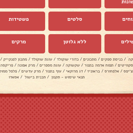
ונות
וחים
סלטים
פשטידות
ילים
ללא גלוטן
מרקים
קה
/
כניסת ספקים
/
מתכונים
/
כדורי שוקולד
/
עוגת שוקולד
/
מתכון לפנקייק
/
סקוויטים
/
תפוח אדמה בתנור
/
שקשוקה
/
עוגת מספרים
/
מרק אפונה
/
פריקסה
צ׳יפס
/
אלפחורס
/
בראוניז
/
דג מרוקאי
/
עוף בתנור
/
מרק עדשים
/
פלפל ממול
תנאי שימוש - תקנון
/
תכנית בישול
/
אסאדו