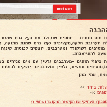
Read More
הכנה
להכנת מוס תותים - ממסים 
לקבלת תערובת חלקה,מקציפים 250 גר
 מוסיפים לשוקולד ומערבבים, יוצקים לכוסות קינוח
שעה להתייצבות..
ת ציפוי תותים -מערבבים גלטין עם מים מניחים בצ
ם,מוסיפים תמצית, גלטין ומערבבים, יוצקים לכוסות 
מח, אתי ממן.
לות ביחד
>>
ספים
>>
תכון? העתיקי את הקישור המקוצר ושתפי :)