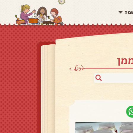
שמה
מן