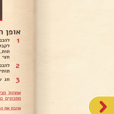
אופן ה
1
תות,
חצי 
2
להכנ
תותי
3
חג ש
אמהות מבש
מתכונים נו
אהבת את המ