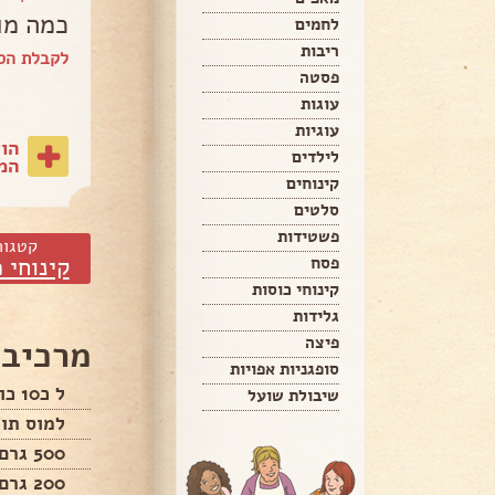
כמה מו
לחמים
ריבות
לקבלת הספ
פסטה
עוגות
עוגיות
הו
לילדים
המת
קינוחים
סלטים
פשטידות
קטגור
קינוחי 
פסח
קינוחי כוסות
גלידות
פיצה
מרכיבי
סופגניות אפויות
ל כ10 כוסות
שיבולת שועל
למוס תו
500 גרם שמנת מתוקה
200 גרם שוקולד לבן