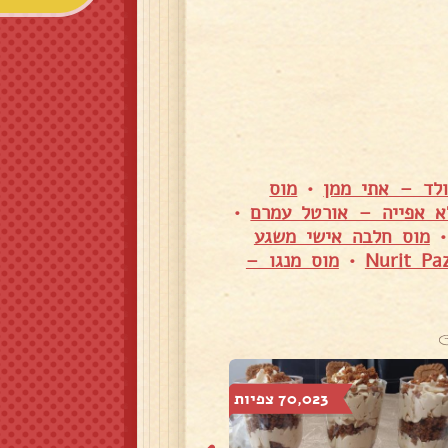
ולד – אתי ממן
•
מוס
א אפייה – אורטל עמרם
•
מוס חלבה אישי משגע
•
מוס מנגו –
70,023 צפיות
28,390 צפיות