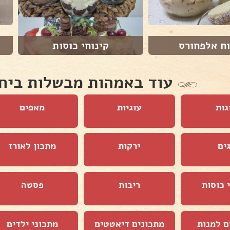
וח אלפחורס
קינוחי כוסות
עוד באמהות מבשלות ביח
גות
עוגיות
מאפים
ים
ירקות
מתכון לאורז
 כוסות
ריבות
פסטה
ם למנות
מתכונים דיאטטים
מתכוני ילדים