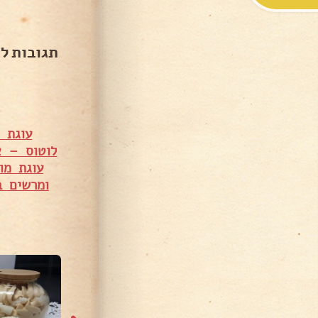
תגובות ל
עוגת 
לוטוס – א
עוגת מו
ומרשים ב- 5 דק' עבודה – 
15,932 צפיות
25,870 צפיות