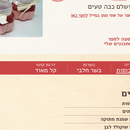
שלם ככה טעים
ר של אתי ממן במייל
לחצי כאן
ספה לספר
כונים שלי
יה
כשרות
דרגת קושי
כוסות
כשר חלבי
קל מאוד
ם
תים