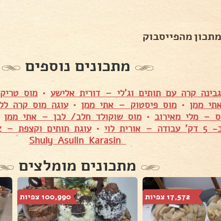
מתכון מהפייסבוק
מתכונים נוספים
גבינה קרה עם תותים וג'לי – דורית אלישע
•
מוס טריק
תי ממן
•
מוס פיסטוק – אתי ממן
•
עוגה מוס קרה לל
ס – מלי מאירוב
•
מוס שוקולד חלב/ לבן – אתי ממן
•
אורית לוי
•
עוגת תותים וקצפת – Nurit Paz
Shuly Asulin Karasin
מתכונים מומלצים
17,572 צפיות
100,990 צפיות