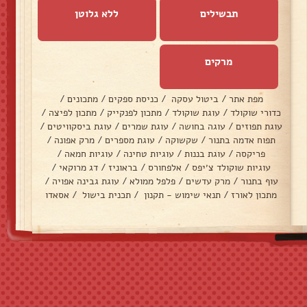
תבשילים
ללא גלוטן
מרקים
מפת אתר
/
ביטול עסקה
/
כניסת ספקים
/
מתכונים
/
כדורי שוקולד
/
עוגת שוקולד
/
מתכון לפנקייק
/
מתכון לפיצה
/
עוגת תפוזים
/
עוגה בחושה
/
עוגת שמרים
/
עוגת ביסקוויטים
/
תפוח אדמה בתנור
/
שקשוקה
/
עוגת מספרים
/
מרק אפונה
/
פריקסה
/
עוגת בננות
/
עוגיות טחינה
/
עוגיות חמאה
/
עוגיות שוקולד צ׳יפס
/
אלפחורס
/
בראוניז
/
דג מרוקאי
/
עוף בתנור
/
מרק עדשים
/
פלפל ממולא
/
עוגת גבינה אפויה
/
מתכון לאורז
/
תנאי שימוש - תקנון
/
תכנית בישול
/
אסאדו