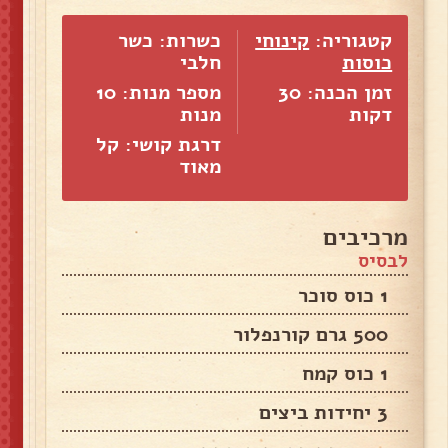
קטגוריה:
קינוחי
כשרות: כשר
כוסות
חלבי
זמן הכנה: 30
מספר מנות:
10
דקות
מנות
דרגת קושי: קל
מאוד
מרכיבים
לבסיס
1 כוס סוכר
500 גרם קורנפלור
1 כוס קמח
3 יחידות ביצים