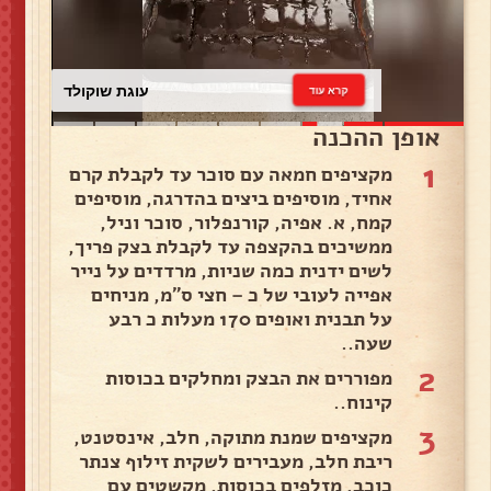
עוגת שוקולד
קרא עוד
אופן ההכנה
1
מקציפים חמאה עם סוכר עד לקבלת קרם
אחיד, מוסיפים ביצים בהדרגה, מוסיפים
קמח, א. אפיה, קורנפלור, סוכר וניל,
ממשיכים בהקצפה עד לקבלת בצק פריך,
לשים ידנית כמה שניות, מרדדים על נייר
אפייה לעובי של כ – חצי ס"מ, מניחים
על תבנית ואופים 170 מעלות כ רבע
שעה..
2
מפוררים את הבצק ומחלקים בכוסות
קינוח..
3
מקציפים שמנת מתוקה, חלב, אינסטנט,
ריבת חלב, מעבירים לשקית זילוף צנתר
כוכב, מזלפים בכוסות, מקשטים עם