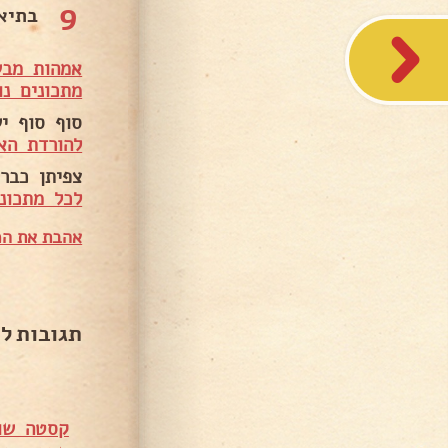
9
בתיאב
אמהות מבש
מתכונים נו
סוף סוף י
להורדת הא
צפיתן כבר 
לכל מתכוני
אהבת את המ
תגובות ל
קסטה שוק