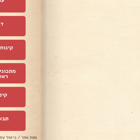
דג
קינוחי
מתכוני
ראש
קינ
תבש
מפת אתר
/
ביטול עס