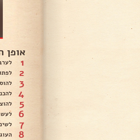
אופן ה
1
לערב
2
לפתו
3
להוס
4
להכנ
5
להוצ
6
לעשו
7
לשים על
8
העוג