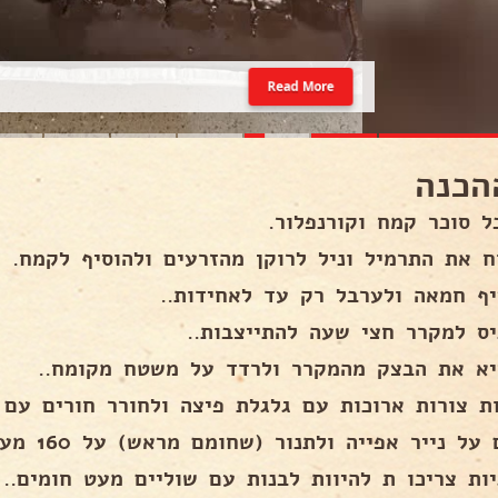
Read More
הכנה
ל סוכר קמח וקורנפלור.
ח את התרמיל וניל לרוקן מהזרעים ולהוסיף לקמח.
יף חמאה ולערבל רק עד לאחידות..
יס למקרר חצי שעה להתייצבות..
יא את הבצק מהמקרר ולרדד על משטח מקומח..
ת צורות ארוכות עם גלגלת פיצה ולחורר חורים עם מ
 נייר אפייה ולתנור (שחומם מראש) על 160 מעלות בין 20-25 דקות..
יות צריכו ת להיוות לבנות עם שוליים מעט חומים..