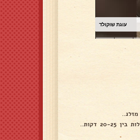
עוגת שוקולד
זלג..