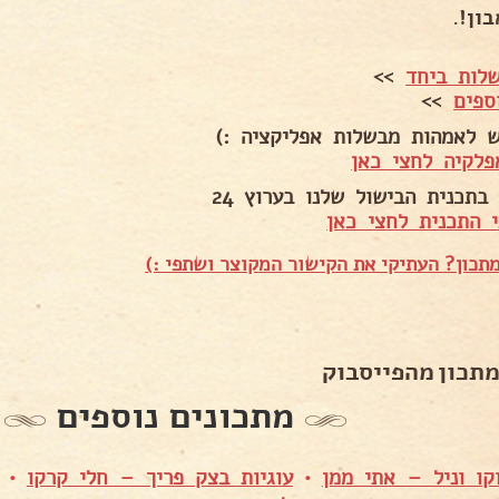
ון!.
לות ביחד
>>
ספים
>>
ש לאמהות מבשלות אפליקציה :)
פלקיה לחצי כאן
בתכנית הבישול שלנו בערוץ 24
 התכנית לחצי כאן
תכון? העתיקי את הקישור המקוצר ושתפי :)
מתכון מהפייסבוק
מתכונים נוספים
ו וניל – אתי ממן
•
עוגיות בצק פריך – חלי קרקו
•