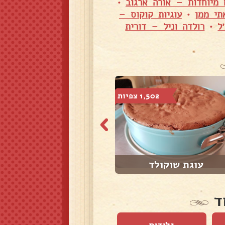
 מיוחדות – אורה ארגוב
•
תי ממן
•
עוגיות קוקוס –
ל
•
רולדה וניל – דורית
1,502 צפיות
1,566 צפיות
עוגת שוקולד
ריבת שזיפים בית...
ד
גלידות