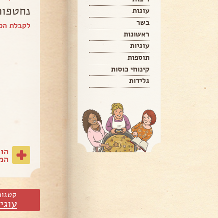
נחטפות
עוגות
בשר
לקבלת הספר של t
ראשונות
עוגיות
תוספות
קינוחי כוסות
גלידות
הו
המת
קטגור
עוגי