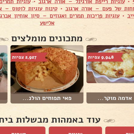
•
עוגיות רייפת אורגינל – אורה ארגוב
•
עוגיות תמרים
וחות של פעם – אורה ארגוב
•
קינוח עוגיות לוטוס – א
יב
•
עוגיות פריכות תמרים ואגוזים – סיון אוחיון אברג׳
אלישע
מתכונים מומלצים
9,948 צפיות
2,927 צפיות
אדמה מוקר...
פאי תפוחים הולנ...
עוד באמהות מבשלות ביח
גות
עוגיות
מאפים