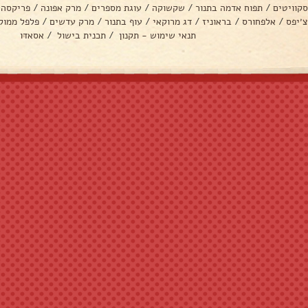
סקוויטים
/
תפוח אדמה בתנור
/
שקשוקה
/
עוגת מספרים
/
מרק אפונה
/
פריקסה
צ׳יפס
/
אלפחורס
/
בראוניז
/
דג מרוקאי
/
עוף בתנור
/
מרק עדשים
/
פלפל ממול
תנאי שימוש - תקנון
/
תכנית בישול
/
אסאדו