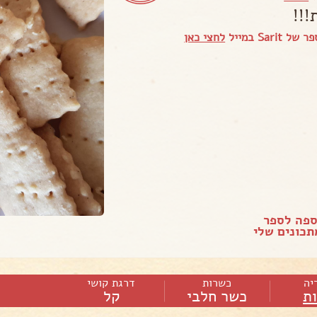
!!!
Sari במייל
לחצי כאן
ספה לספר
כונים שלי
יה
כשרות
דרגת קושי
ות
כשר חלבי
קל