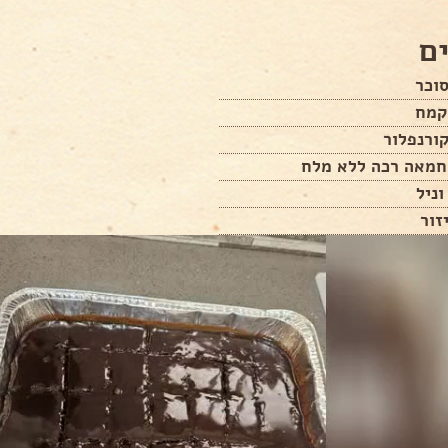
ם
זור