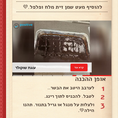
להוסיף מעט שמן זית מלח ופלפל.💜
עוגת שוקולד
קרא עוד
אופן ההכנה
1
לערבב היטב את הבשר..
2
לטבל. להכניס לתוך רינג.
3
ולצלות על מנגל או גריל בתנור. תהנו
הילה💚.