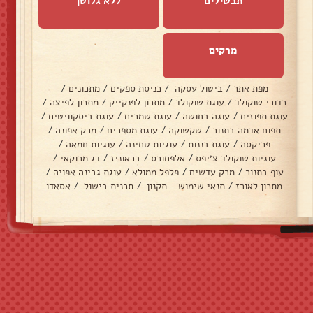
תבשילים
ללא גלוטן
מרקים
מפת אתר
/
ביטול עסקה
/
כניסת ספקים
/
מתכונים
/
כדורי שוקולד
/
עוגת שוקולד
/
מתכון לפנקייק
/
מתכון לפיצה
/
עוגת תפוזים
/
עוגה בחושה
/
עוגת שמרים
/
עוגת ביסקוויטים
/
תפוח אדמה בתנור
/
שקשוקה
/
עוגת מספרים
/
מרק אפונה
/
פריקסה
/
עוגת בננות
/
עוגיות טחינה
/
עוגיות חמאה
/
עוגיות שוקולד צ׳יפס
/
אלפחורס
/
בראוניז
/
דג מרוקאי
/
עוף בתנור
/
מרק עדשים
/
פלפל ממולא
/
עוגת גבינה אפויה
/
מתכון לאורז
/
תנאי שימוש - תקנון
/
תכנית בישול
/
אסאדו