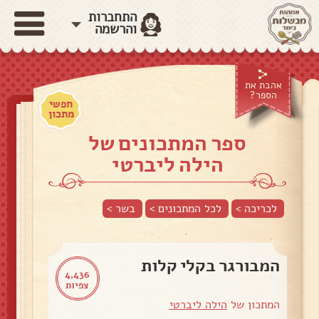
התחברות
והרשמה
אהבת את
הספר?
חפשי
מתכון
ספר המתכונים של
הילה ליברטי
לכריכה >
לכל המתכונים >
בשר
>
המבורגר בקלי קלות
4,436
צפיות
המתכון של
הילה ליברטי