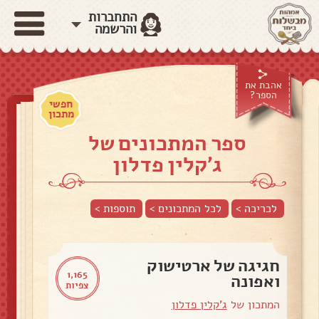
התחברות
והרשמה
אהבת את
הספר?
חפשי
מתכון
ספר המתכונים של
ג'קלין פדלון
לכריכה >
לכל המתכונים >
תוספות
>
חגיגה של ארטישוק
1,165
ואפונה
צפיות
המתכון של
ג'קלין פדלון