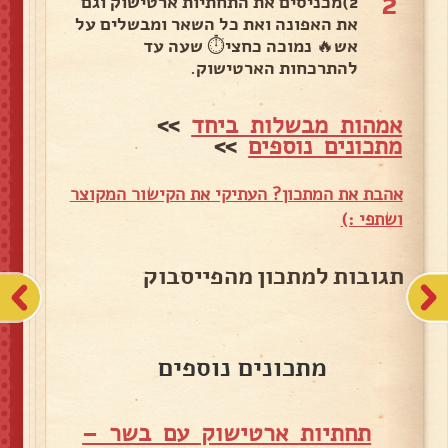
2
2)מכניסים את התחתיות ארטישוק וגם
את האפונה ואת כל השאר ומבשלים על
אש🔥 נמוכה כחצי⏱ שעה עד
להתרכחות הארטישוק.
אמהות מבשלות ביחד
>>
מתכונים נוספים
>>
אהבת את המתכון? העתיקי את הקישור המקוצר
ושתפי :)
תגובות למתכון מהפייסבוק
מתכונים נוספים
תחתיות ארטישוק עם בשר –