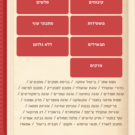
קינוחים
סלטים
פשטידות
מתכוני עוף
תבשילים
ללא גלוטן
מרקים
מפת אתר
/
ביטול עסקה
/
כניסת ספקים
/
מתכונים
/
כדורי שוקולד
/
עוגת שוקולד
/
מתכון לפנקייק
/
מתכון לפיצה
/
עוגת תפוזים
/
עוגה בחושה
/
עוגת שמרים
/
עוגת ביסקוויטים
/
תפוח אדמה בתנור
/
שקשוקה
/
עוגת מספרים
/
מרק אפונה
/
פריקסה
/
עוגת בננות
/
עוגיות טחינה
/
עוגיות חמאה
/
עוגיות שוקולד צ׳יפס
/
אלפחורס
/
בראוניז
/
דג מרוקאי
/
עוף בתנור
/
מרק עדשים
/
פלפל ממולא
/
עוגת גבינה אפויה
/
מתכון לאורז
/
תנאי שימוש - תקנון
/
תכנית בישול
/
אסאדו