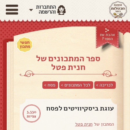
התחברות
והרשמה
אהבת את
הספר?
חפשי
מתכון
ספר המתכונים של
חנית פטל
לכריכה >
לכל המתכונים >
פסח
>
עוגת ביסקיוויטים לפסח
3,330
צפיות
המתכון של
חנית פטל