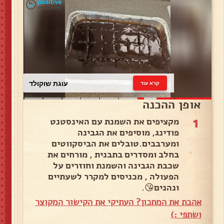
עוגת שוקולד
קרא עוד
אופן ההכנה
1
מקציפים את השמנת עם האינסטנט
פודינג, מוסיפים את הגבינה
ומערבבים.טובלים את הביסקווטים
בחלב ומסדרים בתבנית , מורחים את
שכבת הגבינה והשמנת וחוזרים על
הפעולה , מכניסים למקרר לשעתיים
ונהנים😘.
אהבת את המתכון? העתיקי את הקישור המקוצר
ושתפי :)