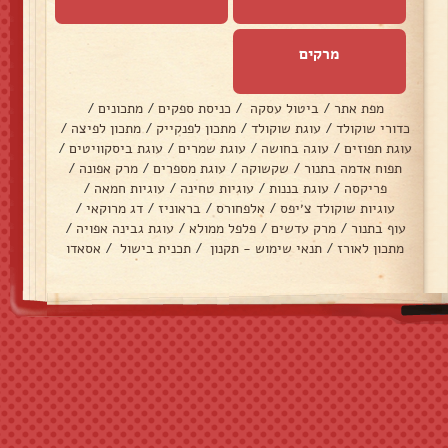
מרקים
מפת אתר
/
ביטול עסקה
/
כניסת ספקים
/
מתכונים
/
כדורי שוקולד
/
עוגת שוקולד
/
מתכון לפנקייק
/
מתכון לפיצה
/
עוגת תפוזים
/
עוגה בחושה
/
עוגת שמרים
/
עוגת ביסקוויטים
/
תפוח אדמה בתנור
/
שקשוקה
/
עוגת מספרים
/
מרק אפונה
/
פריקסה
/
עוגת בננות
/
עוגיות טחינה
/
עוגיות חמאה
/
עוגיות שוקולד צ׳יפס
/
אלפחורס
/
בראוניז
/
דג מרוקאי
/
עוף בתנור
/
מרק עדשים
/
פלפל ממולא
/
עוגת גבינה אפויה
/
מתכון לאורז
/
תנאי שימוש - תקנון
/
תכנית בישול
/
אסאדו