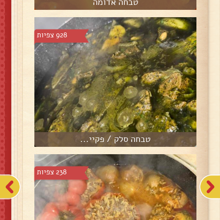
טבחה אדומה
928 צפיות
טבחה סלק / פקיי...
238 צפיות