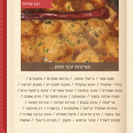
241 צפיות
קציצות עוף טחון...
מפת אתר
/
ביטול עסקה
/
כניסת ספקים
/
מתכונים
/
כדורי שוקולד
/
עוגת שוקולד
/
מתכון לפנקייק
/
מתכון לפיצה
/
עוגת תפוזים
/
עוגה בחושה
/
עוגת שמרים
/
עוגת ביסקוויטים
/
תפוח אדמה בתנור
/
שקשוקה
/
עוגת מספרים
/
מרק אפונה
/
פריקסה
/
עוגת בננות
/
עוגיות טחינה
/
עוגיות חמאה
/
עוגיות שוקולד צ׳יפס
/
אלפחורס
/
בראוניז
/
דג מרוקאי
/
עוף בתנור
/
מרק עדשים
/
פלפל ממולא
/
עוגת גבינה אפויה
/
מתכון לאורז
/
תנאי שימוש - תקנון
/
תכנית בישול
/
אסאדו