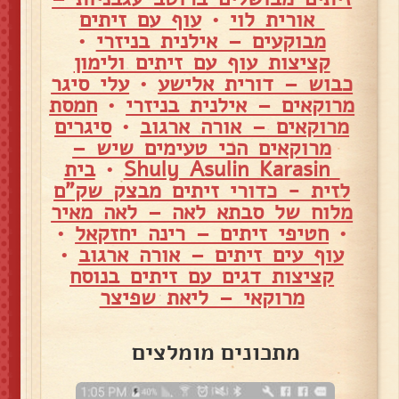
אורית לוי
•
עוף עם זיתים
מבוקעים – אילנית בניזרי
•
קציצות עוף עם זיתים ולימון
כבוש – דורית אלישע
•
עלי סיגר
מרוקאים – אילנית בניזרי
•
חמסת
מרוקאים – אורה ארגוב
•
סיגרים
מרוקאים הכי טעימים שיש –
Shuly Asulin Karasin
•
בית
לזית - כדורי זיתים מבצק שק"ם
מלוח של סבתא לאה – לאה מאיר
•
חטיפי זיתים – רינה יחזקאל
•
עוף עים זיתים – אורה ארגוב
•
קציצות דגים עם זיתים בנוסח
מרוקאי – ליאת שפיצר
מתכונים מומלצים