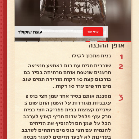
עוגת שוקולד
קרא עוד
אופן ההכנה
1
נניח מתכון לקילו .
2
שוברים תזית עם כוס באמצע מוציאה
חרצנים שוטפת אותם מרתיחה בסיר כם
כורכום קצת 10 דקות מורידה תמים שוב
מים חדשים עוד 10 דקות .
3
מסננת אותם בסיר אחר שמן חצי כוס 2
עגבניות מגורדות על השמן החם שום 5
שיניים קצוצות כפית פפריקה חצי כפית
מרק עוף פלפל אדום חריף קצוץ לערבב
הכל על שמן חם ולהוסיף את הזיתים
להנמיח עם חצי כוס מים רותחים לערבב
בעדינות לא לכער תזיתים לסגור מכסה