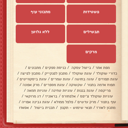
פשטידות
מתכוני עוף
תבשילים
ללא גלוטן
מרקים
מפת אתר
/
ביטול עסקה
/
כניסת ספקים
/
מתכונים
/
כדורי שוקולד
/
עוגת שוקולד
/
מתכון לפנקייק
/
מתכון לפיצה
/
עוגת תפוזים
/
עוגה בחושה
/
עוגת שמרים
/
עוגת ביסקוויטים
/
תפוח אדמה בתנור
/
שקשוקה
/
עוגת מספרים
/
מרק אפונה
/
פריקסה
/
עוגת בננות
/
עוגיות טחינה
/
עוגיות חמאה
/
עוגיות שוקולד צ׳יפס
/
אלפחורס
/
בראוניז
/
דג מרוקאי
/
עוף בתנור
/
מרק עדשים
/
פלפל ממולא
/
עוגת גבינה אפויה
/
מתכון לאורז
/
תנאי שימוש - תקנון
/
תכנית בישול
/
אסאדו