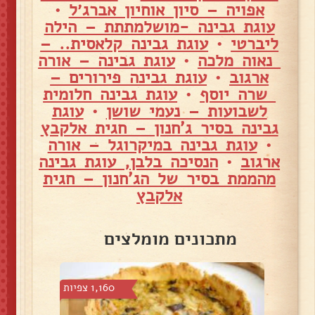
אפויה – סיון אוחיון אברג׳ל
•
עוגת גבינה -מושלמתתת – הילה
ליברטי
•
עוגת גבינה קלאסית.. –
נאוה מלכה
•
עוגת גבינה – אורה
ארגוב
•
עוגת גבינה פירורים –
שרה יוסף
•
עוגת גבינה חלומית
לשבועות – נעמי שושן
•
עוגת
גבינה בסיר ג'חנון – חגית אלקבץ
•
עוגת גבינה במיקרוגל – אורה
ארגוב
•
הנסיכה בלבן, עוגת גבינה
מהממת בסיר של הג'חנון – חגית
אלקבץ
מתכונים מומלצים
 צפיות
1,160 צפיות