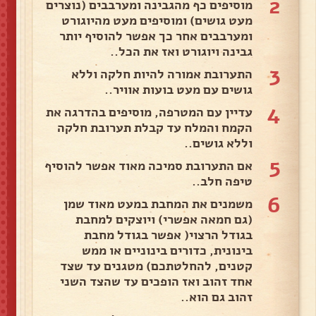
2
מוסיפים כף מהגבינה ומערבבים (נוצרים
מעט גושים) ומוסיפים מעט מהיוגורט
ומערבבים אחר כך אפשר להוסיף יותר
גבינה ויוגורט ואז את הכל..
3
התערובת אמורה להיות חלקה וללא
גושים עם מעט בועות אוויר..
4
עדיין עם המטרפה, מוסיפים בהדרגה את
הקמח והמלח עד קבלת תערובת חלקה
וללא גושים..
5
אם התערובת סמיכה מאוד אפשר להוסיף
טיפה חלב..
6
משמנים את המחבת במעט מאוד שמן
(גם חמאה אפשרי) ויוצקים למחבת
בגודל הרצוי( אפשר בגודל מחבת
בינונית, כדורים בינוניים או ממש
קטנים, להחלטתכם) מטגנים עד שצד
אחד זהוב ואז הופכים עד שהצד השני
זהוב גם הוא..