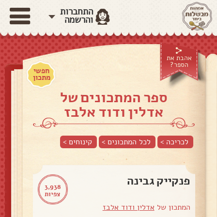
התחברות
והרשמה
אהבת את
הספר?
חפשי
מתכון
ספר המתכונים של
אדלין ודוד אלבז
לכריכה >
לכל המתכונים >
קינוחים
>
פנקייק גבינה
3,938
צפיות
המתכון של
אדלין ודוד אלבז