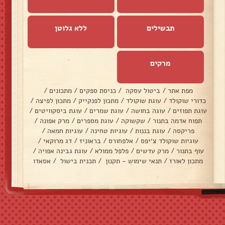
תבשילים
ללא גלוטן
מרקים
מפת אתר
/
ביטול עסקה
/
כניסת ספקים
/
מתכונים
/
כדורי שוקולד
/
עוגת שוקולד
/
מתכון לפנקייק
/
מתכון לפיצה
/
עוגת תפוזים
/
עוגה בחושה
/
עוגת שמרים
/
עוגת ביסקוויטים
/
תפוח אדמה בתנור
/
שקשוקה
/
עוגת מספרים
/
מרק אפונה
/
פריקסה
/
עוגת בננות
/
עוגיות טחינה
/
עוגיות חמאה
/
עוגיות שוקולד צ׳יפס
/
אלפחורס
/
בראוניז
/
דג מרוקאי
/
עוף בתנור
/
מרק עדשים
/
פלפל ממולא
/
עוגת גבינה אפויה
/
מתכון לאורז
/
תנאי שימוש - תקנון
/
תכנית בישול
/
אסאדו