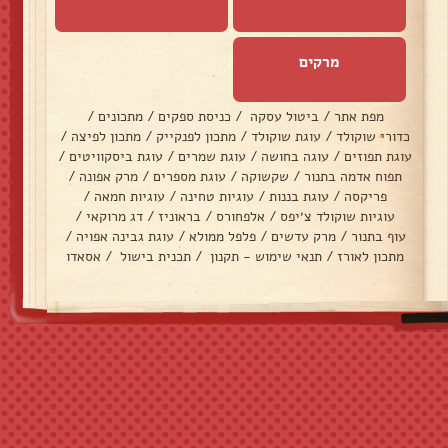
מרקים
מפת אתר
/
ביטול עסקה
/
כניסת ספקים
/
מתכונים
/
כדורי שוקולד
/
עוגת שוקולד
/
מתכון לפנקייק
/
מתכון לפיצה
/
עוגת תפוזים
/
עוגה בחושה
/
עוגת שמרים
/
עוגת ביסקוויטים
/
תפוח אדמה בתנור
/
שקשוקה
/
עוגת מספרים
/
מרק אפונה
/
פריקסה
/
עוגת בננות
/
עוגיות טחינה
/
עוגיות חמאה
/
עוגיות שוקולד צ׳יפס
/
אלפחורס
/
בראוניז
/
דג מרוקאי
/
עוף בתנור
/
מרק עדשים
/
פלפל ממולא
/
עוגת גבינה אפויה
/
מתכון לאורז
/
תנאי שימוש - תקנון
/
תכנית בישול
/
אסאדו