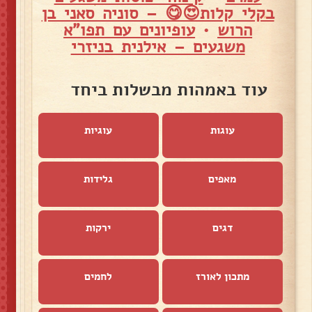
בקלי קלות😍😋 – סוניה סאני בן
הרוש
•
עופיונים עם תפו"א
משגעים – אילנית בניזרי
עוד באמהות מבשלות ביחד
עוגות
עוגיות
מאפים
גלידות
דגים
ירקות
מתכון לאורז
לחמים