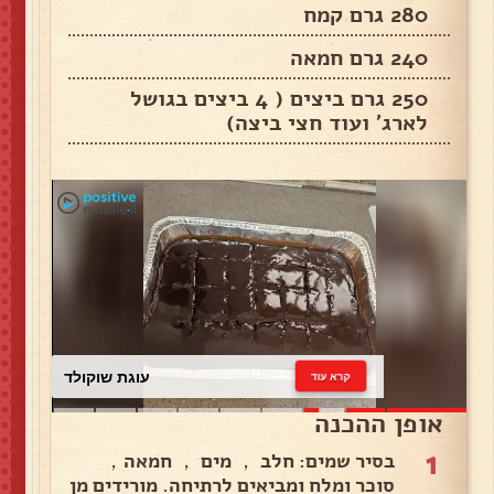
280 גרם קמח
240 גרם חמאה
250 גרם ביצים ( 4 ביצים בגושל
לארג’ ועוד חצי ביצה)
עוגת שוקולד
קרא עוד
אופן ההכנה
1
בסיר שמים: חלב ， מים ， חמאה，
סוכר ומלח ומביאים לרתיחה. מורידים מן