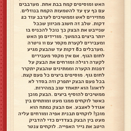
האש ומוסיפים קמח בבת אחת. מערבבים
עם כף עץ עד להטמעות הקמח בנוזלים.
מחזירים לאש וממשיכים לערבב עוד כ2
דקות. שלב זה חשוב מכיוון שככל
שנייבש את הבצק כך נוכל להכניס בו
יותר ביצים בהמשך. מורידים מן האש
ומעבירים לקערת מקסר עם וו גיטרה
.מערבלים כ8 דקות עד שהבצק מגיע
לחום הגוף. אם אין מקסר מעבירים
לקערה רגילה ומורחים את הבצק על
דפנות הקערה וממתינים שהבצק יתקרר
לחום גוף. מוסיפים ביצים כל פעם קצת.
בכל פעם הבצק יתפרק וזה בסדר לא
לדאוג! הוא יתאחד שוב במהירות.
ממשיכים להוסיף ביצים .הבצק מוכן
כאשר לוקחים ממנו מעט ומותחים בין
אגודל לאצבע. אם הבצק נמתח הוא
מוכן! לוקחים תבנית אפיה ומורחים עליה
מעט בין הבצק בצדדים כדי להדביק
היטב את נייר האפייה. לוקחים צנטר