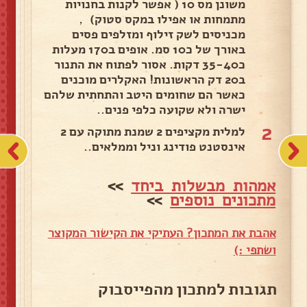
משונן מס 10 ( אפשר לקנות בחנויות
מתמחות או אפילו במקס סטוק) ，
מכניסים לשק זילוף ומזלפים פסים
באורך של כ10 סמ. אופים ב170 מעלות
כ35-40 דקות. אסור לפתוח את התנור
ב20 דק הראשונות! האקלרים מוכנים
כאשר הם שחומים היטב והתחתית שלהם
ישרה ולא שקועה כלפי פנים..
2
למלית מקציפים 2 שמנת מתוקה עם 2
אינסטנט פודינג וניל וממלאים..
אמהות מבשלות ביחד
>>
מתכונים נוספים
>>
אהבת את המתכון? העתיקי את הקישור המקוצר
ושתפי :)
תגובות למתכון מהפייסבוק