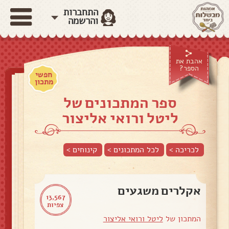
התחברות
והרשמה
אהבת את
הספר?
חפשי
מתכון
ספר המתכונים של
ליטל ורואי אליצור
לכריכה >
לכל המתכונים >
קינוחים
>
אקלרים משגעים
13,567
צפיות
המתכון של
ליטל ורואי אליצור