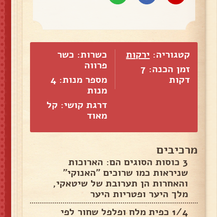
קטגוריה:
ירקות
כשרות: כשר
פרווה
זמן הכנה: 7
דקות
מספר מנות:
4
מנות
דרגת קושי: קל
מאוד
מרכיבים
3 כוסות הסוגים הם: הארוכות
שניראות כמו שרוכים ״האנוקי״
והאחרות הן תערובת של שיטאקי,
מלך היער ופטריות היער
1/4 כפית מלח ופלפל שחור לפי