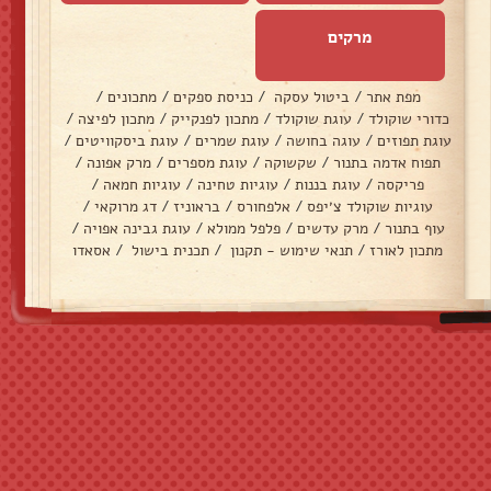
מרקים
מפת אתר
/
ביטול עסקה
/
כניסת ספקים
/
מתכונים
/
כדורי שוקולד
/
עוגת שוקולד
/
מתכון לפנקייק
/
מתכון לפיצה
/
עוגת תפוזים
/
עוגה בחושה
/
עוגת שמרים
/
עוגת ביסקוויטים
/
תפוח אדמה בתנור
/
שקשוקה
/
עוגת מספרים
/
מרק אפונה
/
פריקסה
/
עוגת בננות
/
עוגיות טחינה
/
עוגיות חמאה
/
עוגיות שוקולד צ׳יפס
/
אלפחורס
/
בראוניז
/
דג מרוקאי
/
עוף בתנור
/
מרק עדשים
/
פלפל ממולא
/
עוגת גבינה אפויה
/
מתכון לאורז
/
תנאי שימוש - תקנון
/
תכנית בישול
/
אסאדו