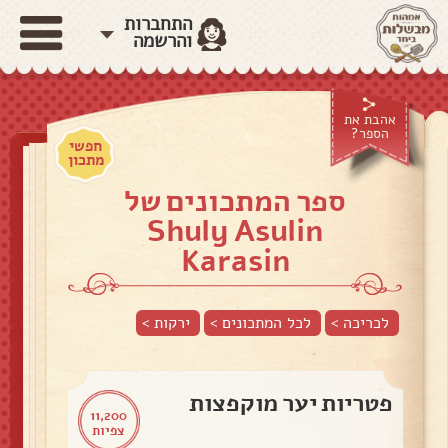
התחברות
והרשמה
אהבת את
הספר?
חפשי
מתכון
ספר המתכונים של
Shuly Asulin
Karasin
לכריכה >
לכל המתכונים >
ירקות
>
פטריות יער מוקפצות
11,200
צפיות