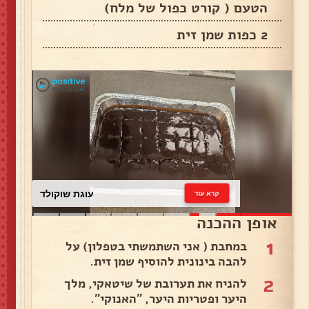
הטעם ( קורט כפול של מלח)
2 כפות שמן זית
עוגת שוקולד
קרא עוד
אופן ההכנה
1
במחבת ( אני השתמשתי בטפלון) על
להבה בינונית להוסיף שמן זית.
2
להניח את תערובת של שיטאקי, מלך
היער ופטריות היער, ״האנוקי״.