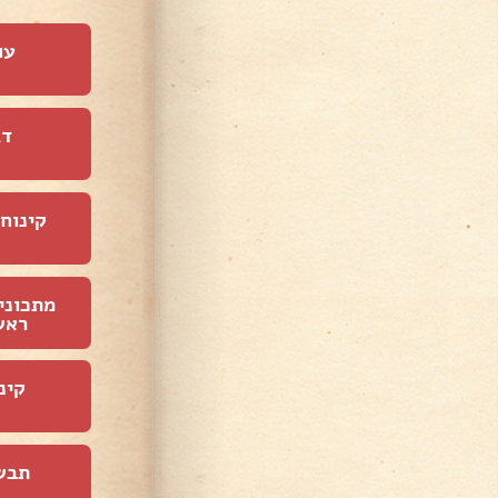
עו
דג
קינוחי
מתכוני
ראש
קינ
תבש