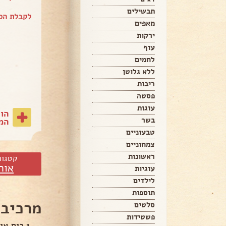
תבשילים
לקבלת הספ
מאפים
ירקות
עוף
לחמים
ללא גלוטן
ריבות
פסטה
עוגות
הו
בשר
המת
טבעוניים
צמחוניים
ראשונות
קטגור
אור
עוגיות
לילדים
תוספות
מרכיבי
סלטים
פשטידות
1 כוס אורז