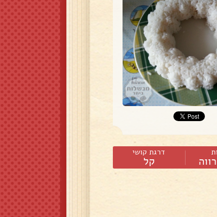
ת
דרגת קושי
ווה
קל