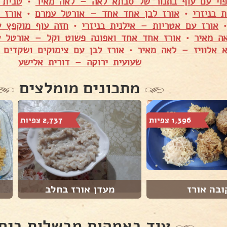
פוי עם עוף בתנור של סבתא לאה – לאה מאיר
•
טבית 
 בניזרי
•
אורז לבן אחד אחד – אורטל עמרם
•
אורז עם אטריות – אילנית בניזרי
•
חזה עוף מוקפץ ע
ה מאיר
•
אורז אחד אחד ואפונה פשוט וקל – אורטל 
 אלוויז – לאה מאיר
•
אורז לבן עם צימוקים ושקדים 
שעועית ירוקה – דורית אלישע
מתכונים מומלצים
1,396 צפיות
2,737 צפיות
ובה אורז
מעדן אורז בחלב
עוד באמהות מבשלות ביח