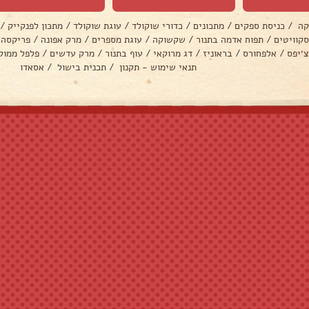
קה
/
כניסת ספקים
/
מתכונים
/
כדורי שוקולד
/
עוגת שוקולד
/
מתכון לפנקייק
/
סקוויטים
/
תפוח אדמה בתנור
/
שקשוקה
/
עוגת מספרים
/
מרק אפונה
/
פריקסה
צ׳יפס
/
אלפחורס
/
בראוניז
/
דג מרוקאי
/
עוף בתנור
/
מרק עדשים
/
פלפל ממול
תנאי שימוש - תקנון
/
תכנית בישול
/
אסאדו