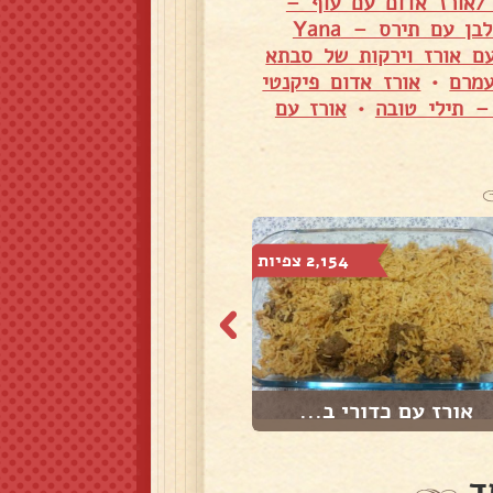
/אורז אדום עם עוף –
אורז לבן עם תירס – Yana
ם אורז וירקות של סבתא
עמרם
•
אורז אדום פיקנטי
– תילי טובה
•
אורז עם
2,154 צפיות
3,352 צפיות
אורז עם כדורי ב...
בשר עם אורז
ד